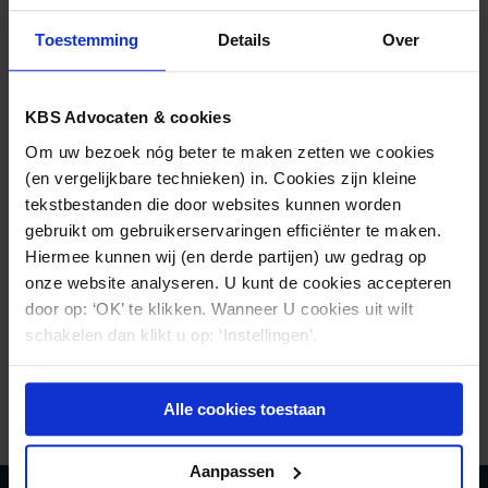
Tel. (030) 21 22 800
Toestemming
Details
Over
Fax (030) 25 20 244
KvK-nummer 30265244
KBS Advocaten & cookies
BTW: NL820950403B01
Om uw bezoek nóg beter te maken zetten we cookies
(en vergelijkbare technieken) in. Cookies zijn kleine
tekstbestanden die door websites kunnen worden
gebruikt om gebruikerservaringen efficiënter te maken.
Hiermee kunnen wij (en derde partijen) uw gedrag op
onze website analyseren. U kunt de cookies accepteren
door op: ‘OK’ te klikken. Wanneer U cookies uit wilt
schakelen dan klikt u op: ‘Instellingen’.
Alle cookies toestaan
Aanpassen