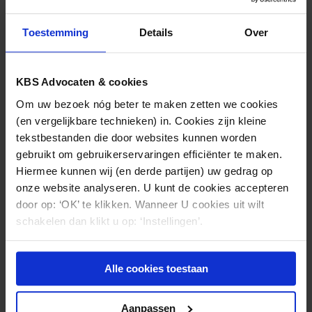
dienstverlening van KBS Advocaten.
Het met een opdracht gevormde dossier zal
Toestemming
Details
Over
gedurende vijf jaar worden bewaard, waarna
het zal worden vernietigd.
KBS Advocaten & cookies
Deze algemene voorwaarden zijn gedeponeerd bij
Om uw bezoek nóg beter te maken zetten we cookies
de Kamer van Koophandel te Utrecht onder KvK-
(en vergelijkbare technieken) in. Cookies zijn kleine
nummer 30265244. De voorwaarden zijn
tekstbestanden die door websites kunnen worden
gepubliceerd op www.kbsadvocaten.nl en zullen op
gebruikt om gebruikerservaringen efficiënter te maken.
aanvraag kosteloos onverwijld worden toegezonden.
Hiermee kunnen wij (en derde partijen) uw gedrag op
onze website analyseren. U kunt de cookies accepteren
door op: ‘OK’ te klikken. Wanneer U cookies uit wilt
General Terms and Conditions of KBS Advocaten
schakelen dan klikt u op: ‘Instellingen’.
N.V.
KBS Advocaten N.V. (KBS Advocaten) is a
Alle cookies toestaan
public limited company incorporated under
Dutch law and its object is the practice of law
Aanpassen
in the widest sense of the term.