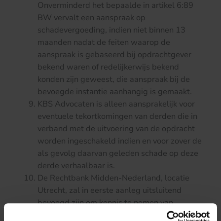
Onverminderd het bepaalde in artikel 6:89
BW vervalt een aanspraak op
schadevergoeding, indien niet binnen 13
maanden nadat de feiten waarop de
aanspraak is gebaseerd bij opdrachtgever
bekend waren of redelijkerwijs bekend
konden zijn geweest, die aanspraak bij de
bevoegde instantie aanhangig is gemaakt.
KBS Advocaten is alleen aansprakelijk voor
eventuele tekortkomingen van derden die in
verband met de uitvoering van de opdracht
worden ingeschakeld indien en voor zover de
als gevolg daarvan geleden schade op deze
derde verhaalbaar is.
De Rechtbank Midden-Nederland, locatie
Utrecht, zal in eerste aanleg uitsluitend
bevoegd zijn om kennis te nemen van
geschillen naar aanleiding van de