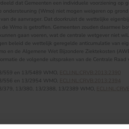
rdeeld dat Gemeenten een individuele voorziening op 
e ondersteuning (Wmo) niet mogen weigeren op grond
van de aanvrager. Dat doorkruist de wettelijke eigenbi
n de Wmo is getroffen. Gemeenten zouden daarmee bo
kunnen gaan voeren, wat de centrale wetgever niet wil
eigen beleid de wettelijk geregelde anticumulatie van ei
mo en de Algemene Wet Bijzondere Ziektekosten (AW
formatie de volgende uitspraken van de Centrale Raad 
3/559 en 13/5489 WMO,
ECLI:NL:CRVB:2013:2390
3/556 en 13/2954 WMO,
ECLI:NL:CRVB:2013:2394
/379, 13/380, 13/2388, 13/2389 WMO,
ECLI:NL:CRV