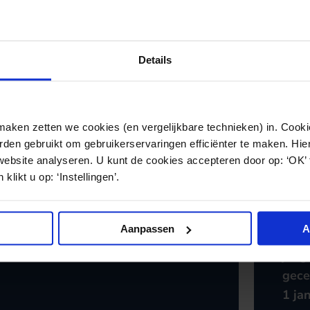
Details
ken zetten we cookies (en vergelijkbare technieken) in. Cookie
den gebruikt om gebruikerservaringen efficiënter te maken. Hi
website analyseren. U kunt de cookies accepteren door op: ‘OK’
klikt u op: ‘Instellingen’.
GEZONDHEIDSZORG
27.02.2026
GEZON
Aanpassen
A
Calamiteiten in de zorg: bij twijfel
Nieu
melden?
jeug
gece
1 ja