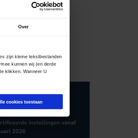
Over
s zijn kleine tekstbestanden
ermee kunnen wij (en derde
 te klikken. Wanneer U
DHEIDSZORG
12.01.2026
lle cookies toestaan
we verplichtingen voor
dhulpaanbieders en
rtificeerde instellingen vanaf
nuari 2026