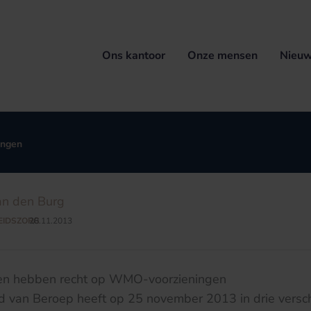
Ons kantoor
Onze mensen
Nieuw
ingen
an den Burg
EIDSZORG
28.11.2013
/
n hebben recht op WMO-voorzieningen
d van Beroep heeft op 25 november 2013 in drie versch