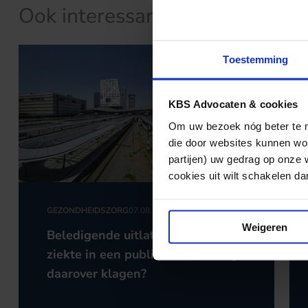
Ook interessant?
Toestemming
KBS Advocaten & cookies
Om uw bezoek nóg beter te ma
die door websites kunnen wor
partijen) uw gedrag op onze 
cookies uit wilt schakelen dan 
GEZONDHEIDSZORG
07.08.2026
Weigeren
Beledigende uitlatingen over een
ziekte in een publicatie: wie mag
daarover klagen?