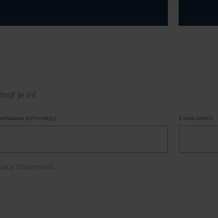
ijf je in!
IJFSNAAM (OPTIONEEL)
E-MAILADRES
ivacy Statement
.