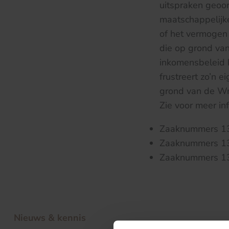
uitspraken geoo
maatschappelijk
of het vermogen 
die op grond va
inkomensbeleid 
frustreert zo’n 
grond van de W
Zie voor meer in
Zaaknummers 1
Zaaknummers 1
Zaaknummers 13
Nieuws & kennis