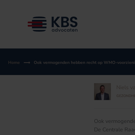
Ga
naar
de
inhoud
Home
Ook vermogenden hebben recht op WMO-voorzien
Niels v
GEZONDH
Ook vermogende
De Centrale Raa