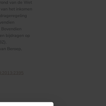
grond van de Wet
 van het inkomen
jdrageregeling
vendien
. Bovendien
gen bijdragen op
BZ).
van Beroep,
B:2013:2395