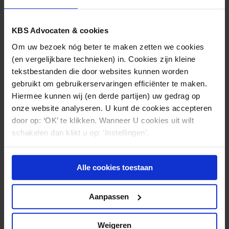
KBS
(030) 21 22 800
KBS Advocaten & cookies
Om uw bezoek nóg beter te maken zetten we cookies
(en vergelijkbare technieken) in. Cookies zijn kleine
tekstbestanden die door websites kunnen worden
Nieuws & kennis
gebruikt om gebruikerservaringen efficiënter te maken.
Ook interessant?
Hiermee kunnen wij (en derde partijen) uw gedrag op
onze website analyseren. U kunt de cookies accepteren
door op: ‘OK’ te klikken. Wanneer U cookies uit wilt
schakelen dan klikt u op: ‘Instellingen’.
Alle cookies toestaan
Aanpassen
Weigeren