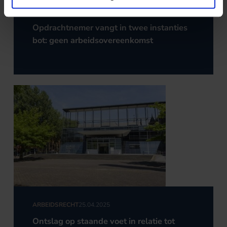
ARBEIDSRECHT
06.05.2025
Opdrachtnemer vangt in twee instanties
bot: geen arbeidsovereenkomst
ARBEIDSRECHT
25.04.2025
Ontslag op staande voet in relatie tot