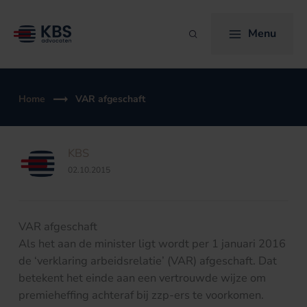
Ga
naar
Menu
Zoeken
de
inhoud
Home
VAR afgeschaft
KBS
02.10.2015
VAR afgeschaft
Als het aan de minister ligt wordt per 1 januari 2016
de ‘verklaring arbeidsrelatie’ (VAR) afgeschaft. Dat
betekent het einde aan een vertrouwde wijze om
premieheffing achteraf bij zzp-ers te voorkomen.