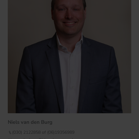
Niels van den Burg
(030) 2122858 of (06)19356989