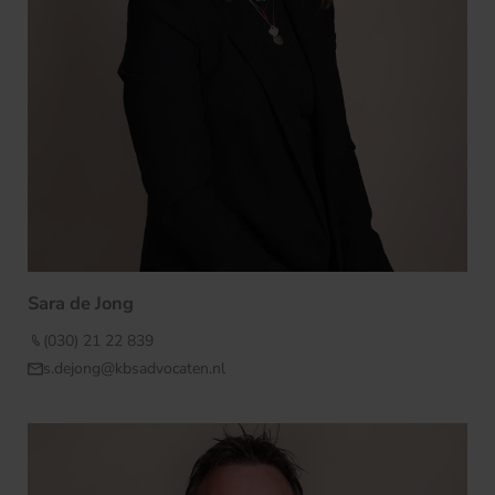
Sara de Jong
(030) 21 22 839
s.dejong@kbsadvocaten.nl