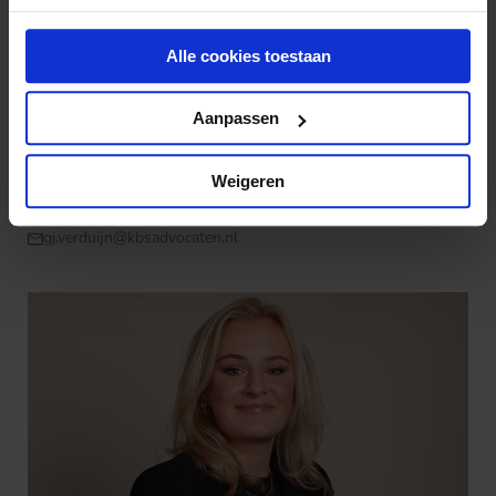
Alle cookies toestaan
Aanpassen
Jurriaan Verduijn
Weigeren
(030) 21 22 852
gj.verduijn@kbsadvocaten.nl