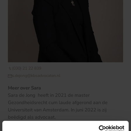
(030) 21 22 839
s.dejong@kbsadvocaten.nl
Meer over Sara
Sara de Jong heeft in 2021 de master
Gezondheidsrecht cum laude afgerond aan de
Universiteit van Amsterdam. In juni 2022 is zij
beëdigd als advocaat.
Tijdens haar studie heeft Sara niet alleen