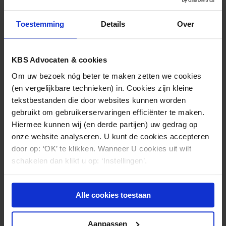
stagegelopen binnen de advocatuur, maar is zij ook
enige tijd in het zorglandschap werkzaam geweest
Toestemming
Details
Over
bij de juridische afdeling van een ambulancedienst.
Zij heeft daar ervaren met welke vraagstukken
zorgaanbieders in de praktijk kunnen worden
KBS Advocaten & cookies
geconfronteerd. Daarnaast heeft Sara in 2019 een
Om uw bezoek nóg beter te maken zetten we cookies
half jaar gestudeerd aan de University of Florida en
(en vergelijkbare technieken) in. Cookies zijn kleine
zich daar verdiept in het medische
tekstbestanden die door websites kunnen worden
aansprakelijkheidsrecht en het publiekrechtelijke
gebruikt om gebruikerservaringen efficiënter te maken.
gezondheidsrecht van de Verenigde Staten.
Hiermee kunnen wij (en derde partijen) uw gedrag op
onze website analyseren. U kunt de cookies accepteren
Gezondheidsrecht
door op: ‘OK’ te klikken. Wanneer U cookies uit wilt
Sara adviseert zorgaanbieders over samenwerkingen
schakelen dan klikt u op: ‘Instellingen’.
en regelgeving in de gezondheidszorg en voert
daarover indien nodig ook procedures.
Alle cookies toestaan
Nevenactiviteiten
Sara is lid van de Vereniging voor Gezondheidsrecht.
Aanpassen