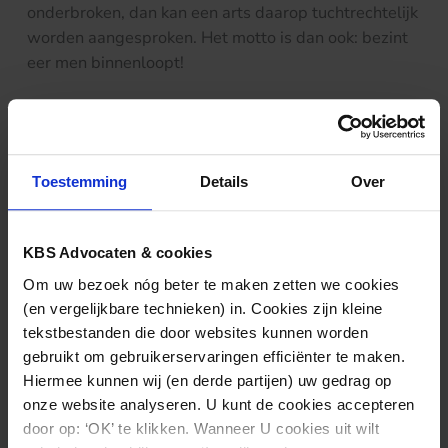
onderbroken, dan kan een arts daarop tuchtrechtelijk
worden aangesproken. Het motto is dan ook: bezint
eer men binnenloopt!
Nieuws & kennis
Toestemming
Details
Over
Ook interessant?
KBS Advocaten & cookies
Om uw bezoek nóg beter te maken zetten we cookies
(en vergelijkbare technieken) in. Cookies zijn kleine
tekstbestanden die door websites kunnen worden
gebruikt om gebruikerservaringen efficiënter te maken.
Hiermee kunnen wij (en derde partijen) uw gedrag op
onze website analyseren. U kunt de cookies accepteren
door op: ‘OK’ te klikken. Wanneer U cookies uit wilt