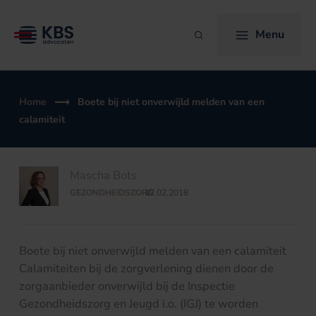
Ga
naar
Menu
Zoeken
de
inhoud
Home
Boete bij niet onverwijld melden van een
calamiteit
Mascha Bots
GEZONDHEIDSZORG
12.02.2018
/
Boete bij niet onverwijld melden van een calamiteit
Calamiteiten bij de zorgverlening dienen door de
zorgaanbieder onverwijld bij de Inspectie
Gezondheidszorg en Jeugd i.o. (IGJ) te worden