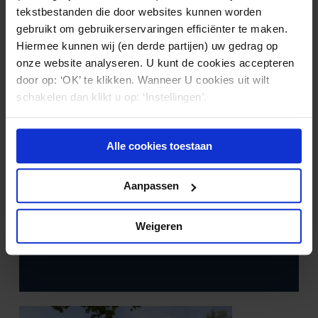
Ook interessant?
tekstbestanden die door websites kunnen worden
gebruikt om gebruikerservaringen efficiënter te maken.
Hiermee kunnen wij (en derde partijen) uw gedrag op
onze website analyseren. U kunt de cookies accepteren
door op: ‘OK’ te klikken. Wanneer U cookies uit wilt
schakelen dan klikt u op: ‘Instellingen’.
Alle cookies toestaan
Aanpassen
GEZONDHEIDSZORG
27.02.2026
Calamiteiten in de zorg: bij twijfel
Weigeren
melden?