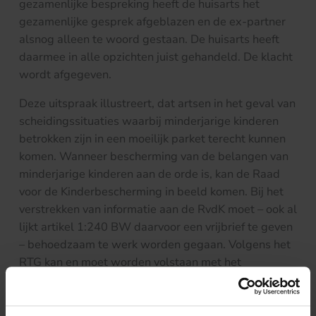
gezamenlijke bespreking heeft de huisarts het
gezamenlijke gesprek afgeblazen en de ex-partner
alsnog alleen te woord gestaan. De huisarts heeft
daarmee in alle opzichten juist gehandeld. De klacht
wordt afgegeven.
Deze uitspraak illustreert, dat artsen in het geval van
scheidingssituaties waarbij minderjarige kinderen
betrokken zijn in een moeilijk parket terecht kunnen
komen. Wanneer bescherming van de belangen van
minderjarige kinderen aan de orde is, kan de Raad
voor de Kinderbescherming in beeld komen. Bij het
verstrekken van informatie aan de RvdK moet – ook al
lijkt artikel 1:240 BW daarvoor een vrijbrief te geven
– behoedzaam te werk worden gegaan. Volgens het
RTG kan en moet worden volstaan met het
verstrekken van relevante en objectieve informatie uit
eigen waarneming. Een arts dient zich te onthouden
van een waardeoordeel of conclusies. De les voor de