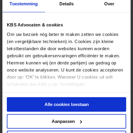
Toestemming
Details
Over
praktijk is, dat een behandelend arts louter feitelijke
informatie aan de Raad voor de Kinderbescherming
mag verstrekken. Het geven van een waardeoordeel
KBS Advocaten & cookies
of het trekken van conclusies op grond van die
Om uw bezoek nóg beter te maken zetten we cookies
informatie is voorbehouden aan anderen, in dit geval
(en vergelijkbare technieken) in. Cookies zijn kleine
de Raad voor de Kinderbescherming en in het
tekstbestanden die door websites kunnen worden
uiterste geval de kinderrechter.
gebruikt om gebruikerservaringen efficiënter te maken.
Hiermee kunnen wij (en derde partijen) uw gedrag op
onze website analyseren. U kunt de cookies accepteren
door op: ‘OK’ te klikken. Wanneer U cookies uit wilt
Nieuws & kennis
schakelen dan klikt u op: ‘Instellingen’.
Ook interessant?
Alle cookies toestaan
Aanpassen