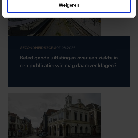
Weigeren
GEZONDHEIDSZORG
07.08.2026
Beledigende uitlatingen over een ziekte in
een publicatie: wie mag daarover klagen?