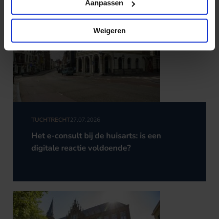
Aanpassen
Weigeren
TUCHTRECHT
27.07.2026
Het e-consult bij de huisarts: is een
digitale reactie voldoende?