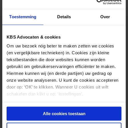
getekende machtigingen. De tandheelkundig
adviseur komt dus al met al met de schrik vrij.
Toestemming
Details
Over
De les die uit deze uitspraak volgt is, dat de
hulpverlener die een medische machtiging verstuurt
KBS Advocaten & cookies
of laat versturen ervoor dient te zorgen dat deze
Om uw bezoek nóg beter te maken zetten we cookies
voldoet aan de daarvoor geldende wettelijke
(en vergelijkbare technieken) in. Cookies zijn kleine
vereisten. Bij minderjarigen moet de hulpverlener
tekstbestanden die door websites kunnen worden
goed controleren of de machtiging moet worden
gebruikt om gebruikerservaringen efficiënter te maken.
gericht aan de patiënt zelf of aan zijn wettelijk
Hiermee kunnen wij (en derde partijen) uw gedrag op
vertegenwoordigers.
onze website analyseren. U kunt de cookies accepteren
door op: ‘OK’ te klikken. Wanneer U cookies uit wilt
schakelen dan klikt u op: ‘Instellingen’.
Nieuws & kennis
Alle cookies toestaan
Ook interessant?