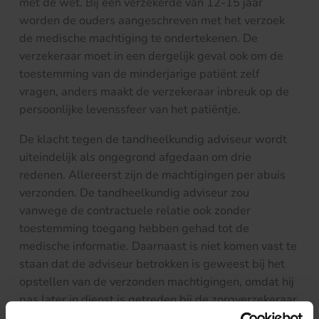
met de wet. Bij een verzekerde van 12-15 jaar
worden de ouders aangeschreven met het verzoek
de medische machtiging te ondertekenen. De
verzekeraar moet in een dergelijk geval ook om de
toestemming van de minderjarige patiënt zelf
vragen, anders maakt de verzekeraar inbreuk op de
persoonlijke levenssfeer van het patiëntje.
De klacht tegen de tandheelkundig adviseur wordt
uiteindelijk als ongegrond afgedaan om drie
redenen. Allereerst zijn de machtigingen per abuis
verzonden. De tandheelkundig adviseur zou
vanwege de contractuele relatie ook zonder
toestemming toegang hebben gehad tot de
medische informatie. Daarnaast is niet komen vast te
staan dat de adviseur betrokken is geweest bij het
opstellen van de verzonden machtigingen, omdat hij
pas later in dienst is getreden bij de zorgverzekeraar.
Bovendien is er geen gebruik gemaakt van de