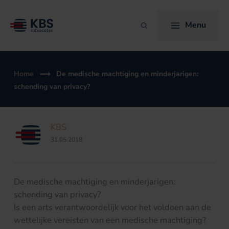
Ga
naar
Menu
Zoeken
de
inhoud
Home
De medische machtiging en minderjarigen:
schending van privacy?
KBS
31.05.2018
De medische machtiging en minderjarigen:
schending van privacy?
Is een arts verantwoordelijk voor het voldoen aan de
wettelijke vereisten van een medische machtiging?