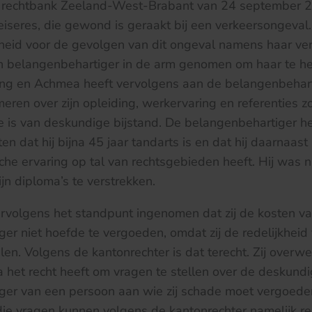
de rechtbank Zeeland-West-Brabant van 24 september 2
iseres, die gewond is geraakt bij een verkeersongeval
heid voor de gevolgen van dit ongeval namens haar ve
en belangenbehartiger in de arm genomen om haar te he
ng en Achmea heeft vervolgens aan de belangenbehar
meren over zijn opleiding, werkervaring en referenties
e is van deskundige bijstand. De belangenbehartiger h
en dat hij bijna 45 jaar tandarts is en dat hij daarnaast
che ervaring op tal van rechtsgebieden heeft. Hij was n
zijn diploma’s te verstrekken.
rvolgens het standpunt ingenomen dat zij de kosten v
er niet hoefde te vergoeden, omdat zij de redelijkheid
len. Volgens de kantonrechter is dat terecht. Zij overw
a het recht heeft om vragen te stellen over de deskund
ger van een persoon aan wie zij schade moet vergoede
e vragen kunnen volgens de kantonrechter namelijk rele