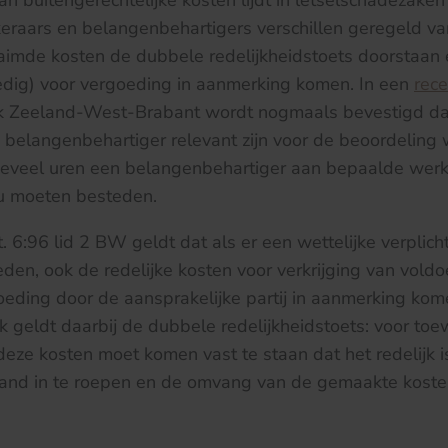
n buitengerechtelijke kosten lijdt in letselschadezaken 
keraars en belangenbehartigers verschillen geregeld van
aimde kosten de dubbele redelijkheidstoets doorstaan 
edig) voor vergoeding in aanmerking komen. In een
rece
k Zeeland-West-Brabant wordt nogmaals bevestigd da
 belangenbehartiger relevant zijn voor de beoordeling 
 hoeveel uren een belangenbehartiger aan bepaalde we
ou moeten besteden.
. 6:96 lid 2 BW geldt dat als er een wettelijke verplic
den, ook de redelijke kosten voor verkrijging van voldo
oeding door de aansprakelijke partij in aanmerking ko
k geldt daarbij de dubbele redelijkheidstoets: voor toe
eze kosten moet komen vast te staan dat het redelijk is
tand in te roepen en de omvang van de gemaakte kosten