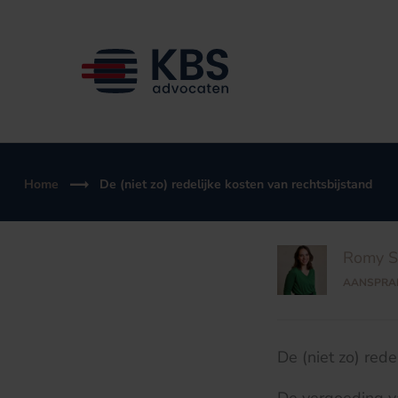
Ga
naar
de
inhoud
Home
De (niet zo) redelijke kosten van rechtsbijstand
Romy Sc
AANSPRAK
De (niet zo) rede