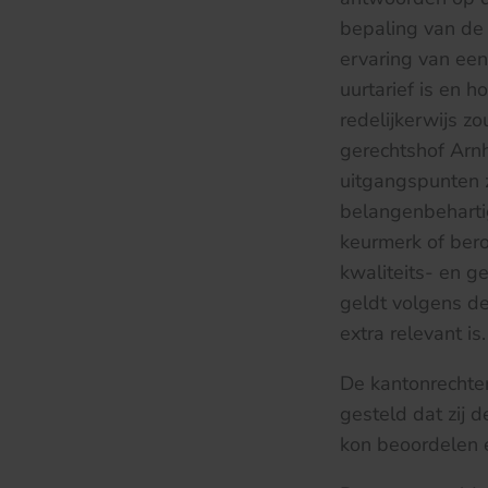
bepaling van de
ervaring van een
uurtarief is en
redelijkerwijs z
gerechtshof Ar
uitgangspunten z
belangenbehartige
keurmerk of bero
kwaliteits- en g
geldt volgens de
extra relevant is.
De kantonrechter
gesteld dat zij 
kon beoordelen e