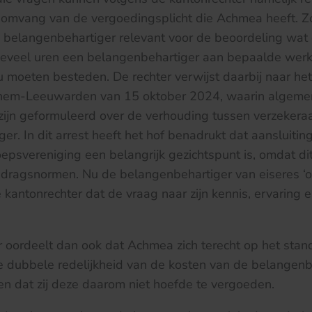
 omvang van de vergoedingsplicht die Achmea heeft. Zo
 belangenbehartiger relevant voor de beoordeling wat 
 hoeveel uren een belangenbehartiger aan bepaalde we
ou moeten besteden. De rechter verwijst daarbij naar he
nhem-Leeuwarden van 15 oktober 2024, waarin algeme
ijn geformuleerd over de verhouding tussen verzekera
r. In dit arrest heeft het hof benadrukt dat aansluiting 
epsvereniging een belangrijk gezichtspunt is, omdat dit
edragsnormen. Nu de belangenbehartiger van eiseres ‘
 kantonrechter dat de vraag naar zijn kennis, ervaring
 oordeelt dan ook dat Achmea zich terecht op het stan
de dubbele redelijkheid van de kosten van de belangenb
n dat zij deze daarom niet hoefde te vergoeden.