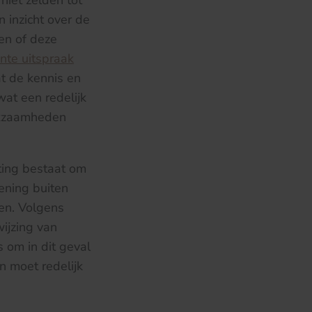
niet zelden tot
 inzicht over de
en of deze
nte uitspraak
t de kennis en
wat een redelijk
rkzaamheden
hting bestaat om
ening buiten
men. Volgens
wijzing van
 om in dit geval
 moet redelijk