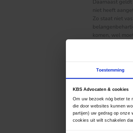
Daarnaast geldt 
niet heeft aange
Zo staat niet va
belangenbehartig
komen, wel moet
belangenbehartig
zij vordert, on
het opstellen va
70,00 zouden zij
Toestemming
niet hoog is, dez
juridisch geschoo
KBS Advocaten & cookies
nadere toelicht
Om uw bezoek nóg beter te ma
dat de gevorderd
die door websites kunnen wor
rechtbank.
partijen) uw gedrag op onze 
cookies uit wilt schakelen dan 