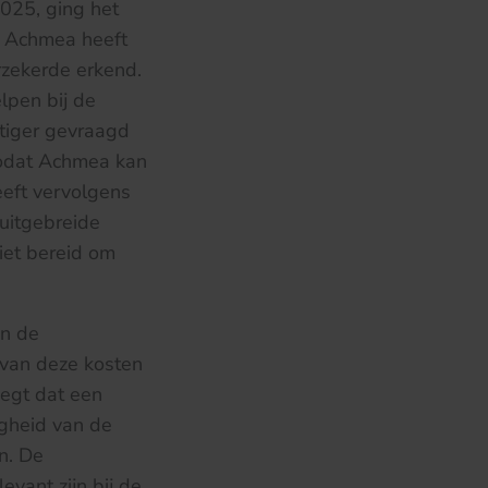
025, ging het
. Achmea heeft
rzekerde erkend.
lpen bij de
tiger gevraagd
 zodat Achmea kan
eeft vervolgens
 uitgebreide
iet bereid om
an de
 van deze kosten
eegt dat een
igheid van de
n. De
vant zijn bij de