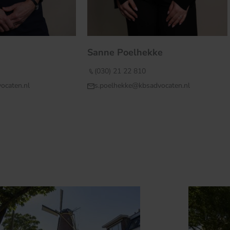
Sanne Poelhekke
(030) 21 22 810
ocaten.nl
s.poelhekke@kbsadvocaten.nl