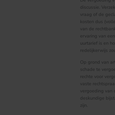
De vergoeding va
discussie. Verze
vraag of de gecl
kosten dus (voll
van de rechtban
ervaring van een
uurtarief is en
redelijkerwijs z
Op grond van art
schade te vergoe
rechte voor verg
vaste rechtspraa
vergoeding van d
deskundige bijs
zijn.