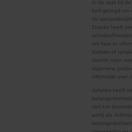
In de zaak bij 
kort gezegd om e
de aansprakelijk
Eiseres heeft e
schadeafhandeli
om haar te infor
toetsen of sprak
slechts laten wet
algemene juridis
informatie over 
Achmea heeft ve
belangenbehartig
niet kon beoorde
partij als Achme
belangenbeharti
antwoorden op di