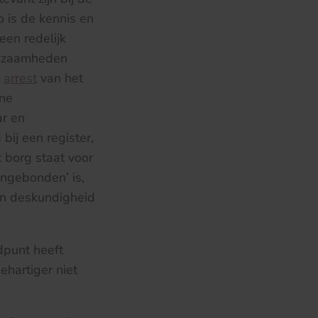
 is de kennis en
een redelijk
rkzaamheden
t
arrest
van het
ne
ar en
bij een register,
 borg staat voor
ongebonden’ is,
 en deskundigheid
dpunt heeft
ehartiger niet