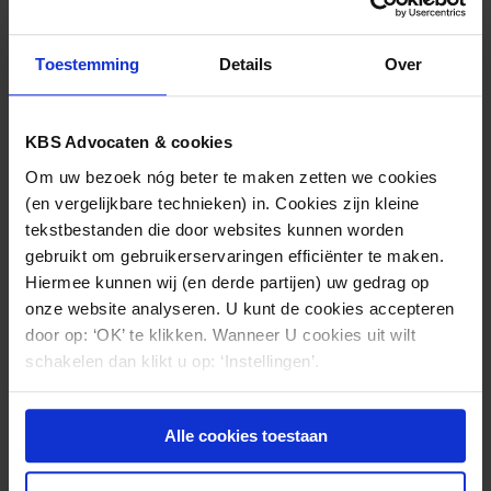
verlenen. Teneinde zich achteraf te kunnen
verantwoorden, is het dan ook dienstig dat een arts
Toestemming
Details
Over
in dit soort situaties van de informatieverstrekking,
de gegeven bedenktijd, de geboden mogelijkheid om
vragen te kunnen stellen etc. goed en uitgebreid
KBS Advocaten & cookies
aantekeningen in het medisch dossier maakt. Bij
Om uw bezoek nóg beter te maken zetten we cookies
experimentele behandelingen legt de tuchtrechter
(en vergelijkbare technieken) in. Cookies zijn kleine
de lat als het gaat om informatieverstrekking
tekstbestanden die door websites kunnen worden
duidelijk hoog. Want in dit soort situaties gebeurt het
gebruikt om gebruikerservaringen efficiënter te maken.
onverwachte altijd wanneer men dat het minst
Hiermee kunnen wij (en derde partijen) uw gedrag op
verwacht.
onze website analyseren. U kunt de cookies accepteren
door op: ‘OK’ te klikken. Wanneer U cookies uit wilt
schakelen dan klikt u op: ‘Instellingen’.
Nieuws & kennis
Alle cookies toestaan
Ook interessant?