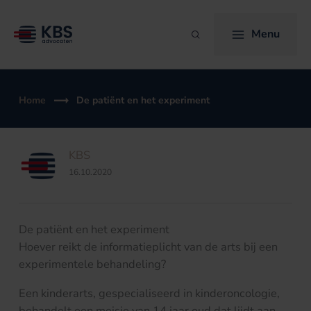
Ga
naar
Menu
Zoeken
de
inhoud
Home
De patiënt en het experiment
KBS
16.10.2020
De patiënt en het experiment
Hoever reikt de informatieplicht van de arts bij een
experimentele behandeling?
Een kinderarts, gespecialiseerd in kinderoncologie,
behandelt een meisje van 14 jaar oud dat lijdt aan