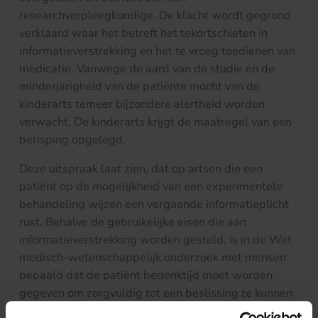
researchverpleegkundige. De klacht wordt gegrond
verklaard waar het betreft het tekortschieten in
informatieverstrekking en het te vroeg toedienen van
medicatie. Vanwege de aard van de studie en de
minderjarigheid van de patiënte mocht van de
kinderarts temeer bijzondere alertheid worden
verwacht. De kinderarts krijgt de maatregel van een
berisping opgelegd.
Deze uitspraak laat zien, dat op artsen die een
patiënt op de mogelijkheid van een experimentele
behandeling wijzen een vergaande informatieplicht
rust. Behalve de gebruikelijke eisen die aan
informatieverstrekking worden gesteld, is in de Wet
medisch-wetenschappelijk onderzoek met mensen
bepaald dat de patiënt bedenktijd moet worden
gegeven om zorgvuldig tot een beslissing te kunnen
komen en op basis daarvan toestemming kan