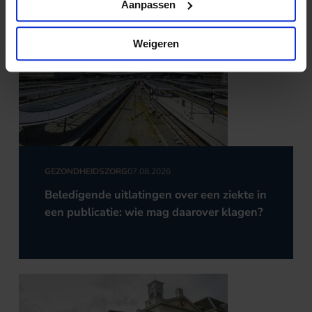
Aanpassen
Weigeren
GEZONDHEIDSZORG
07.08.2026
Beledigende uitlatingen over een ziekte in
een publicatie: wie mag daarover klagen?