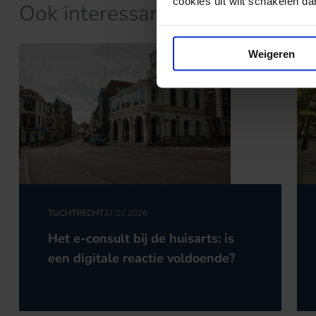
cookies uit wilt schakelen dan 
Ook interessant?
Weigeren
TUCHTRECHT
27.07.2026
Het e-consult bij de huisarts: is
een digitale reactie voldoende?