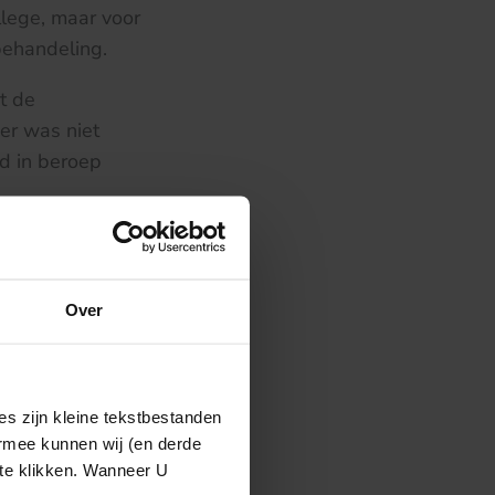
llege, maar voor
behandeling.
t de
er was niet
rd in beroep
e lering die uit
die achteraf een
g medisch
Over
s zijn kleine tekstbestanden
ermee kunnen wij (en derde
 te klikken. Wanneer U