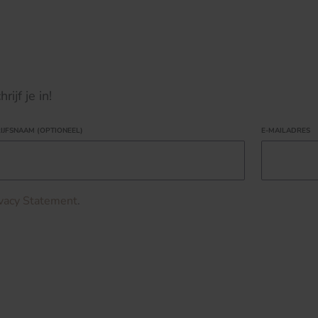
ijf je in!
IJFSNAAM (OPTIONEEL)
E-MAILADRES
ivacy Statement
.