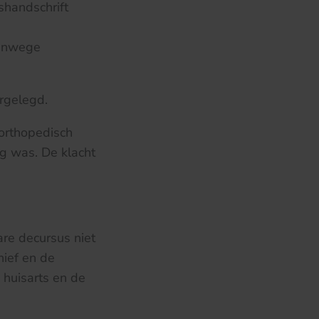
shandschrift
vanwege
rgelegd.
 orthopedisch
ig was. De klacht
are decursus niet
ief en de
 huisarts en de