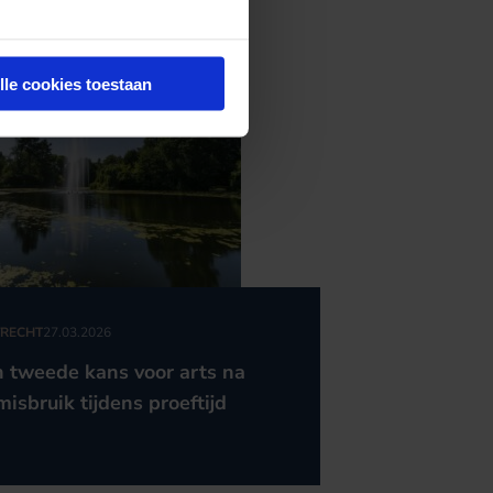
lle cookies toestaan
RECHT
27.03.2026
 tweede kans voor arts na
misbruik tijdens proeftijd