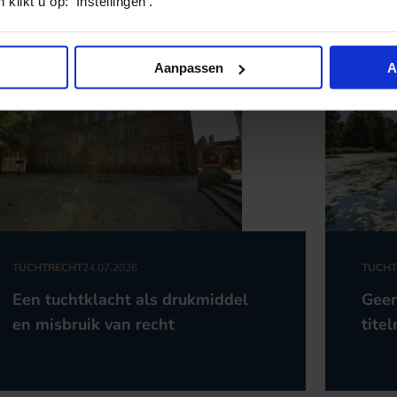
klikt u op: ‘Instellingen’.
Aanpassen
A
TUCHTRECHT
24.07.2026
TUCHT
Een tuchtklacht als drukmiddel
Geen
en misbruik van recht
titel