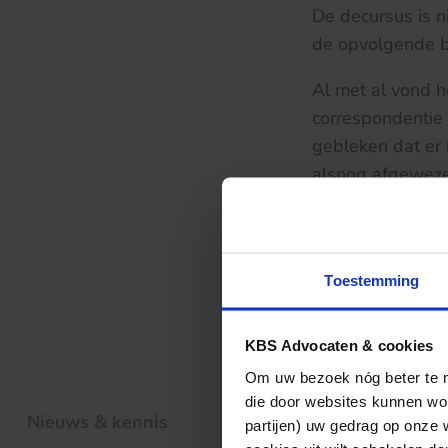
De decursus is n
de opvolgende b
Al met al vond 
correspondentie
gebleken dat er 
alsnog afgeweze
Al met al kwam d
deze zaak echter
klacht moeten be
Toestemming
dossier.
KBS Advocaten & cookies
Om uw bezoek nóg beter te ma
die door websites kunnen wor
Nieuws & kennis
partijen) uw gedrag op onze 