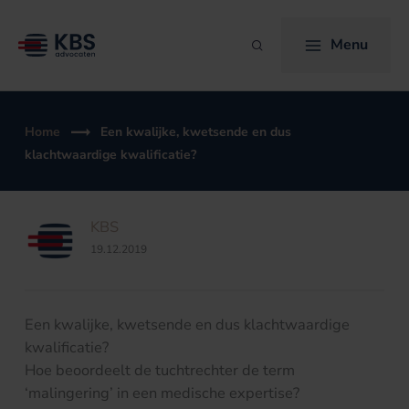
Ga
naar
Menu
Zoeken
de
inhoud
Home
Een kwalijke, kwetsende en dus
klachtwaardige kwalificatie?
KBS
19.12.2019
Een kwalijke, kwetsende en dus klachtwaardige
kwalificatie?
Hoe beoordeelt de tuchtrechter de term
‘malingering’ in een medische expertise?