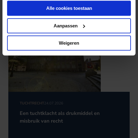
digitale reactie voldoende?
Alle cookies toestaan
Aanpassen
Weigeren
TUCHTRECHT
24.07.2026
Een tuchtklacht als drukmiddel en
misbruik van recht