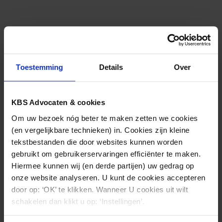
Nieuws & kennis
Ook interessant?
Toestemming
Details
Over
KBS Advocaten & cookies
Om uw bezoek nóg beter te maken zetten we cookies
(en vergelijkbare technieken) in. Cookies zijn kleine
tekstbestanden die door websites kunnen worden
gebruikt om gebruikerservaringen efficiënter te maken.
Hiermee kunnen wij (en derde partijen) uw gedrag op
onze website analyseren. U kunt de cookies accepteren
door op: ‘OK’ te klikken. Wanneer U cookies uit wilt
TUCHTRECHT
27.07.2026
schakelen dan klikt u op: ‘Instellingen’.
Het e-consult bij de huisarts: is een