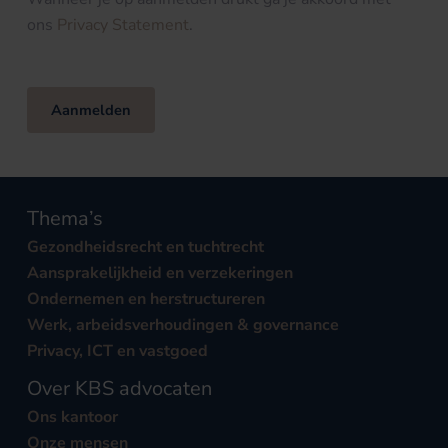
ons
Privacy Statement
.
Aanmelden
Thema’s
Gezondheidsrecht en tuchtrecht
Aansprakelijkheid en verzekeringen
Ondernemen en herstructureren
Werk, arbeidsverhoudingen & governance
Privacy, ICT en vastgoed
Over KBS advocaten
Ons kantoor
Onze mensen