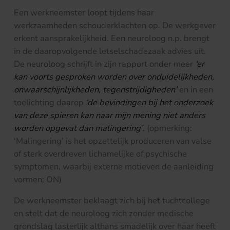
Een werkneemster loopt tijdens haar
werkzaamheden schouderklachten op. De werkgever
erkent aansprakelijkheid. Een neuroloog n.p. brengt
in de daaropvolgende letselschadezaak advies uit.
De neuroloog schrijft in zijn rapport onder meer
‘er
kan voorts gesproken worden over onduidelijkheden,
onwaarschijnlijkheden, tegenstrijdigheden’
en in een
toelichting daarop
‘
de bevindingen bij het onderzoek
van deze spieren kan naar mijn mening niet anders
worden opgevat dan
malingering’
. (opmerking:
‘Malingering’ is het opzettelijk produceren van valse
of sterk overdreven lichamelijke of psychische
symptomen, waarbij externe motieven de aanleiding
vormen; ON)
De werkneemster beklaagt zich bij het tuchtcollege
en stelt dat de neuroloog zich zonder medische
grondslag lasterlijk althans smadelijk over haar heeft