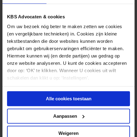
hoogstwaarschijnlijk te maken hebben gehad met
een zware maatregel in de vorm van tenminste een
KBS Advocaten & cookies
(voorwaardelijke) schorsing van de inschrijving in het
Om uw bezoek nóg beter te maken zetten we cookies
BIG-register. Hier eindigde de tuchtzaak voor de
(en vergelijkbare technieken) in. Cookies zijn kleine
klager in een F-mineur.
tekstbestanden die door websites kunnen worden
gebruikt om gebruikerservaringen efficiënter te maken.
Hiermee kunnen wij (en derde partijen) uw gedrag op
onze website analyseren. U kunt de cookies accepteren
Nieuws & kennis
door op: ‘OK’ te klikken. Wanneer U cookies uit wilt
schakelen dan klikt u op: ‘Instellingen’.
Ook interessant?
Alle cookies toestaan
Aanpassen
Weigeren