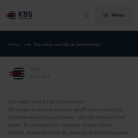
Ga
naar
Menu
Zoeken
de
inhoud
Home
Een valse noot bij de tuchtrechter
KBS
03.11.2022
Een valse noot bij de tuchtrechter
De klager in deze procedure geeft een vrouwelijke
fysiotherapeut thuis gitaarles. Van het één komt het
ander. Er ontstaat een seksuele relatie tussen
beiden. Kennelijk dooft de vlam bij de fysiotherapeut