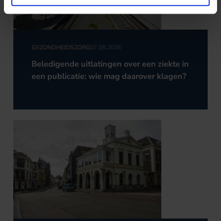
GEZONDHEIDSZORG
07.08.2026
Beledigende uitlatingen over een ziekte in
een publicatie: wie mag daarover klagen?