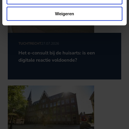
Weigeren
TUCHTRECHT
27.07.2026
Het e-consult bij de huisarts: is een
digitale reactie voldoende?