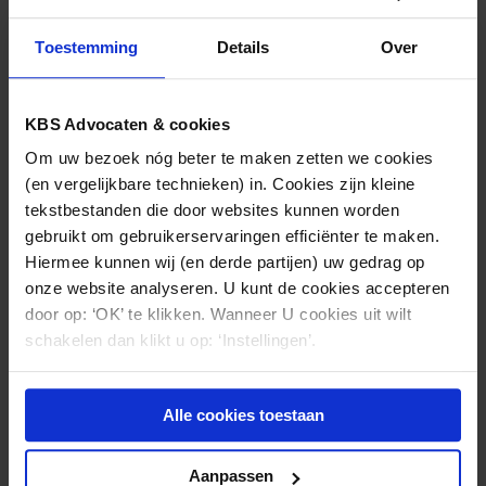
Toestemming
Details
Over
KBS Advocaten & cookies
Om uw bezoek nóg beter te maken zetten we cookies
(en vergelijkbare technieken) in. Cookies zijn kleine
tekstbestanden die door websites kunnen worden
GEZONDHEIDSZORG
07.08.2026
gebruikt om gebruikerservaringen efficiënter te maken.
Hiermee kunnen wij (en derde partijen) uw gedrag op
Beledigende uitlatingen over een ziekte in
onze website analyseren. U kunt de cookies accepteren
een publicatie: wie mag daarover klagen?
door op: ‘OK’ te klikken. Wanneer U cookies uit wilt
schakelen dan klikt u op: ‘Instellingen’.
Alle cookies toestaan
Aanpassen