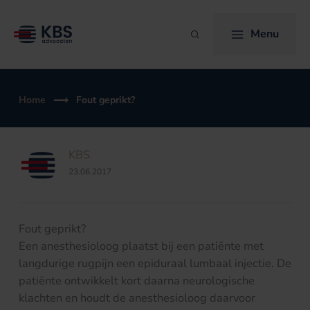
Ga
naar
Menu
Zoeken
de
inhoud
Home
Fout geprikt?
KBS
23.06.2017
Fout geprikt?
Een anesthesioloog plaatst bij een patiënte met
langdurige rugpijn een epiduraal lumbaal injectie. De
patiënte ontwikkelt kort daarna neurologische
klachten en houdt de anesthesioloog daarvoor