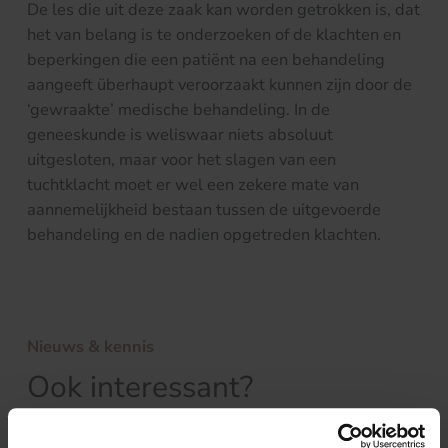
De les die uit deze zaak kan worden getrokken is, dat
het van belang is te onderzoeken of de klachten en
beperkingen die een patiënt na een behandeling
aangeeft überhaupt veroorzaakt kunnen zijn door de
‘gewraakte’ medische behandeling. In de
geneeskunde is weliswaar niets absoluut
uitgesloten, maar voor het slagen van een
tuchtklacht moet er wel een zekere mate van
aannemelijkheid bestaan tussen de uitgevoerde
behandeling en de nadien opgetreden klachten.
Nieuws & kennis
Ook interessant?