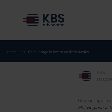
Ga
naar
de
inhoud
Home
Geen inzage in intern medisch advies
KBS
23.12.2019
Geen inzage in i
Het Regionaal
T