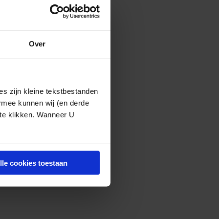
vrijheid en
n als er een
 van inzage in)
Over
nzage te verlenen
e niet
gegrond
s zijn kleine tekstbestanden
ermee kunnen wij (en derde
htzaken als in
 te klikken. Wanneer U
 de medisch
 nu het standpunt
d op dat medisch
lle cookies toestaan
echt heeft
 te houden.