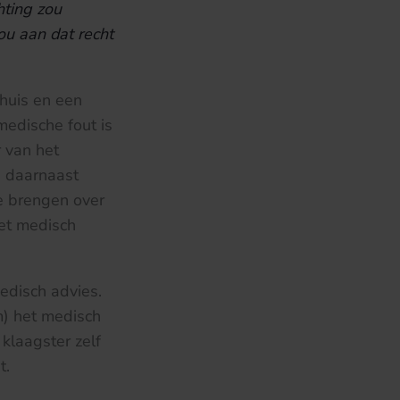
hting zou
ou aan dat recht
nhuis en een
medische fout is
r van het
n daarnaast
te brengen over
het medisch
edisch advies.
m) het medisch
klaagster zelf
t.