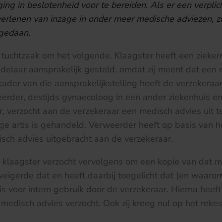
ing in beslotenheid voor te bereiden. Als er een verplic
verlenen van inzage in onder meer medische adviezen, z
 gedaan
.
 tuchtzaak om het volgende. Klaagster heeft een zieke
elaar aansprakelijk gesteld, omdat zij meent dat een 
kader van die aansprakelijkstelling heeft de verzekeraa
erder, destijds gynaecoloog in een ander ziekenhuis e
, verzocht aan de verzekeraar een medisch advies uit 
ege artis is gehandeld. Verweerder heeft op basis van 
sch advies uitgebracht aan de verzekeraar.
 klaagster verzocht vervolgens om een kopie van dat m
eigerde dat en heeft daarbij toegelicht dat (en waaro
s voor intern gebruik door de verzekeraar. Hierna heeft 
 medisch advies verzocht. Ook zij kreeg nul op het rekes