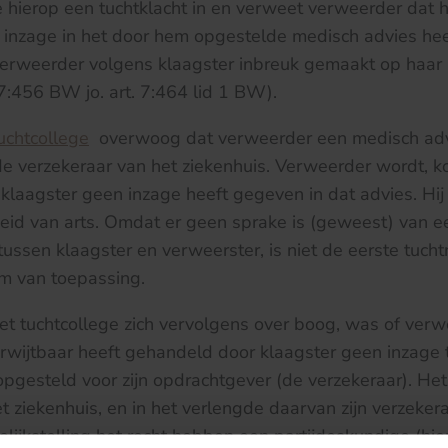
hierop een tuchtklacht in en verweet verweerder dat hij 
n inzage in het door hem opgestelde medisch advies he
erweerder volgens klaagster inbreuk gemaakt op haar 
. 7:456 BW jo. art. 7:464 lid 1 BW).
uchtcollege
overwoog dat verweerder een medisch adv
e verzekeraar van het ziekenhuis. Verweerder wordt, k
 klaagster geen inzage heeft gegeven in dat advies. Hij
heid van arts. Omdat er geen sprake is (geweest) van e
tussen klaagster en verweerster, is niet de eerste tuch
m van toepassing.
t tuchtcollege zich vervolgens over boog, was of ver
verwijtbaar heeft gehandeld door klaagster geen inzage t
pgesteld voor zijn opdrachtgever (de verzekeraar). Het
 ziekenhuis, en in het verlengde daarvan zijn verzekera
lijkstelling het recht hebben een partijdeskundige (hie