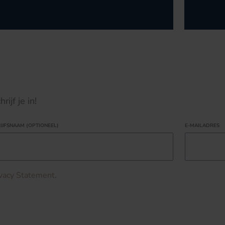
ijf je in!
IJFSNAAM (OPTIONEEL)
E-MAILADRES
ivacy Statement
.