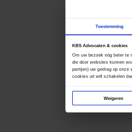
te schakelen. Ied
beslotenheid voo
verplichting zou
Toestemming
correspondentie 
in het medisch a
tuchtrechtelijk 
KBS Advocaten & cookies
afgewezen.
Om uw bezoek nóg beter te ma
die door websites kunnen wor
Het komt in de p
partijen) uw gedrag op onze 
civiele zaken in
cookies uit wilt schakelen dan 
adviseur van de 
van (de verzeker
Weigeren
advies. Met deze
medisch adviezen