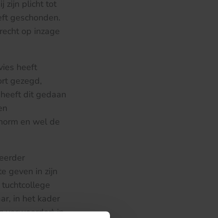
zijn plicht tot
eft geschonden.
recht op inzage
ies heeft
ort gezegd,
 heeft dit gedaan
en
tnorm en wel de
weerder
e geven in zijn
 tuchtcollege
ar, in het kader
r: verweerder) in