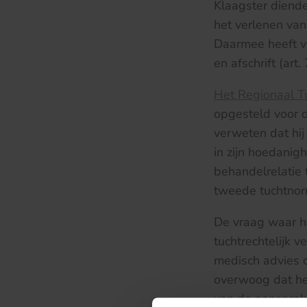
Klaagster diende 
het verlenen va
Daarmee heeft v
en afschrift (art
Het Regionaal T
opgesteld voor d
verweten dat hij
in zijn hoedanig
behandelrelatie 
tweede tuchtnor
De vraag waar he
tuchtrechtelijk 
medisch advies o
overwoog dat het
van de aansprake