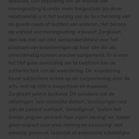
absoluut. Een beperking van de vrijheid van
meningsuiting is onder meer toegestaan als deze
noodzakelijk is in het belang van de bescherming van
de goede naam of rechten van anderen. Het beroep
op vrijheid van meningsuiting vrijwaart Zorgkaart
dan ook niet van elke aansprakelijkheid voor het
plaatsen van waarderingen op haar site die als
onrechtmatig kunnen worden aangemerkt. Er is voor
het Hof geen aanleiding om te twijfelen aan de
authenticiteit van de waardering. De waardering
bevat subjectieve kritiek op de zorgverlening door de
arts, wat op zich is toegestaan en waarvoor
Zorgkaart juist is bedoeld. Dit betekent dat de
uitlatingen ‘
een vreselijke dokter
’, ‘
beslissingen niet
aan de patiënt overlaat
’, ‘
beledigend
’, ‘
buiten het
boekje gegaan omtrent haar eigen mening
’ en ‘
totaal
geen respect voor onze mening en beslissing
’ niet
onnodig grievend, lasterlijk of anderszins schadelijke