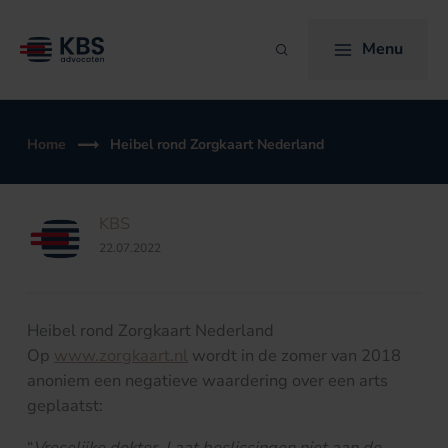
Ga
naar
Menu
Zoeken
de
inhoud
Home
Heibel rond Zorgkaart Nederland
KBS
22.07.2022
Heibel rond Zorgkaart Nederland
Op
www.zorgkaart.nl
wordt in de zomer van 2018
anoniem een negatieve waardering over een arts
geplaatst:
“
Vreselijke dokter. Laat beslissingen niet aan de