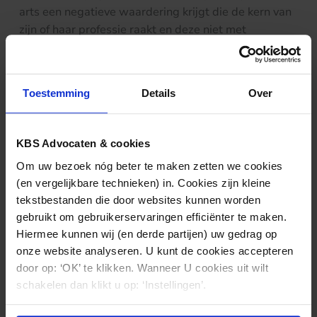
arts een negatieve waardering krijgt die de kern van
zijn of haar professie raakt en deze niet met
voldoende concrete feiten kan worden onderbouwd.
Als Zorgkaart op dit laatste wordt aangesproken en
een waardering niet door de inzender laat
Toestemming
Details
Over
aanpassen of een waardering niet van de site
verwijdert, kan dit onrechtmatig zijn. De arts kan dan
aanspraak maken op schadevergoeding, met die
KBS Advocaten & cookies
aantekening dat het kwaad door publicatie online
Om uw bezoek nóg beter te maken zetten we cookies
vaak al is geschied.
(en vergelijkbare technieken) in. Cookies zijn kleine
tekstbestanden die door websites kunnen worden
Meer weten over dit onderwerp?
gebruikt om gebruikerservaringen efficiënter te maken.
Neem gerust contact met ons op!
Hiermee kunnen wij (en derde partijen) uw gedrag op
onze website analyseren. U kunt de cookies accepteren
door op: ‘OK’ te klikken. Wanneer U cookies uit wilt
schakelen dan klikt u op: ‘Instellingen’.