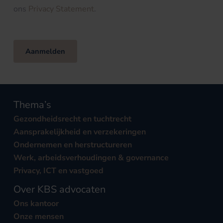
ons
Privacy Statement
.
Aanmelden
Thema’s
Gezondheidsrecht en tuchtrecht
Aansprakelijkheid en verzekeringen
Ondernemen en herstructureren
Werk, arbeidsverhoudingen & governance
Privacy, ICT en vastgoed
Over KBS advocaten
Ons kantoor
Onze mensen