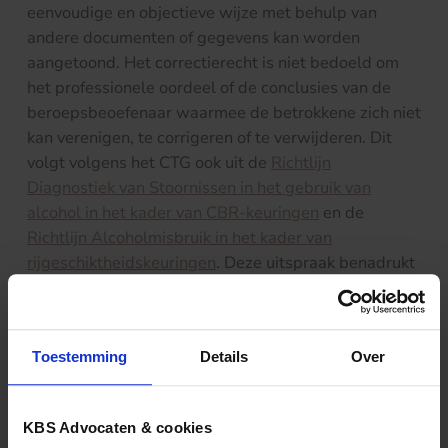
eenvoudige en objectieve wijze met behulp van
andere documenten of gegevens kan worden
aangetoond. Het correctierecht is niet bedoeld om
het professionele oordeel of de conclusies van de
beroepsbeoefenaar waarmee de betrokkene zich niet
kan verenigen, te corrigeren of te verwijderen. Dit
volgt volgens het CTG ook uit de
Richtlijn
Diagnostiek van Stoornissen in het gebruik van
alcohol in het kader van CBR-keuringen
en de
Richtlijn Alcoholmisbruik in het kader van
rijgeschiktheidskeuringen
. Deze uitspraak benadrukt
dat een keurling geen invloed kan uitoefenen op het
professioneel oordeel van een keurend arts. Het
correctierecht is beperkt tot eenvoudig aan te tonen
Toestemming
Details
Over
evidente onjuistheden van feitelijke aard. Wie
geschoren wordt moet dus ook bij keuringen
stilzitten.
KBS Advocaten & cookies