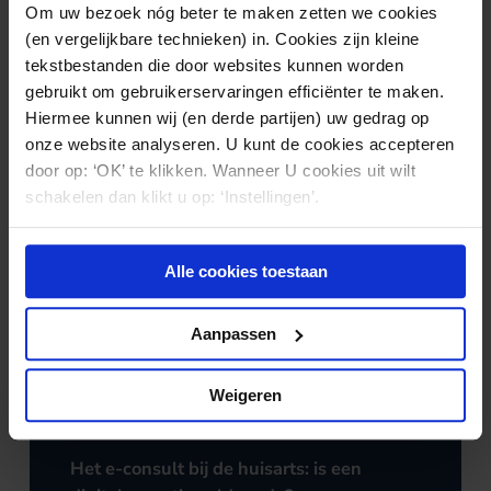
Om uw bezoek nóg beter te maken zetten we cookies
(en vergelijkbare technieken) in. Cookies zijn kleine
tekstbestanden die door websites kunnen worden
Nieuws & kennis
gebruikt om gebruikerservaringen efficiënter te maken.
Ook interessant?
Hiermee kunnen wij (en derde partijen) uw gedrag op
onze website analyseren. U kunt de cookies accepteren
door op: ‘OK’ te klikken. Wanneer U cookies uit wilt
schakelen dan klikt u op: ‘Instellingen’.
Alle cookies toestaan
Aanpassen
Weigeren
TUCHTRECHT
27.07.2026
Het e-consult bij de huisarts: is een