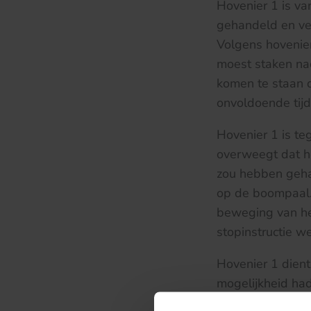
Hovenier 1 is va
gehandeld en ver
Volgens hovenier
moest staken nad
komen te staan d
onvoldoende tijd
Hovenier 1 is te
overweegt dat ho
zou hebben geha
op de boompaal. 
beweging van he
stopinstructie w
Hovenier 1 dient 
mogelijkheid had
veranderen op he