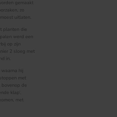
 worden gemaakt
oorzaken, zo
moest uitlaten.
 planten die
 palen werd een
ij op zijn
nier 2 sloeg met
d in.
 waarna hij
 stoppen met
nd bovenop de
nde klap’,
ekomen, met