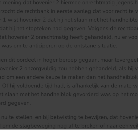
n mening dat hovenier 2 hiermee onrechtmatig jegens h
zocht de rechtbank in eerste aanleg dat voor recht te v
 1 wist hovenier 2 dat hij het slaan met het handheiblo
at hij het stopteken had gegeven. Volgens de rechtbank
at hovenier 2 onrechtmatig heeft gehandeld, nu er vo
 was om te anticiperen op de ontstane situatie.
gen dit oordeel in hoger beroep gegaan, maar tevergeef
venier 2 onzorgvuldig zou hebben gehandeld, als hij v
d om een andere keuze te maken dan het handheiblok t
Of hij voldoende tijd had, is afhankelijk van de mate w
t slaan met het handheiblok gevorderd was op het m
erd gegeven.
nu te stellen, en bij betwisting te bewijzen, dat hoveni
 om de slagbeweging nog af te breken of naar een veili
t moment dat hij de stopinstructie gaf. Naar het oordee