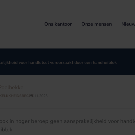
Ons kantoor
Onze mensen
Nieuw
kelijkheid voor handletsel veroorzaakt door een handheiblok
Poelhekke
ELIJKHEIDSRECHT
29.11.2023
/
– ook in hoger beroep geen aansprakelijkheid voor handl
iblok