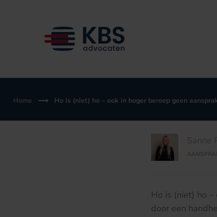
Ga
naar
de
inhoud
Home
Ho is (niet) ho – ook in hoger beroep geen aanspra
Sanne 
AANSPRAK
Ho is (niet) ho 
door een handhe