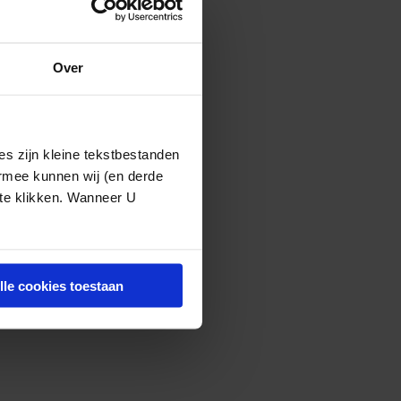
 namelijk dat
ofd had toen de
en neerkomen.
Over
nier 2 het
mocht dat al
en voorwerp –
s zijn kleine tekstbestanden
gekomen, aldus
ermee kunnen wij (en derde
 te klikken. Wanneer U
nrechtmatig heeft
lle cookies toestaan