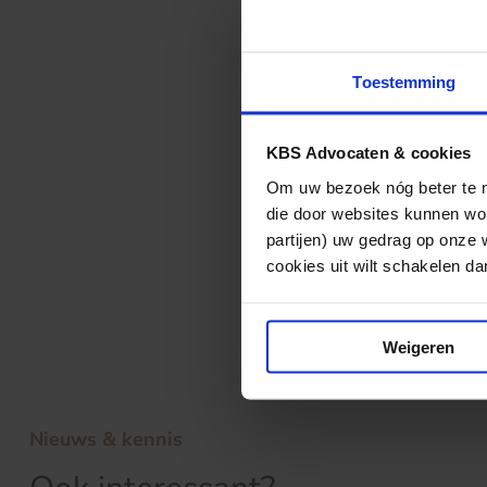
heeft hovenier 1 
hovenier 2 het h
stopinstructie w
Toestemming
Het hof merkt da
handheiblok niet
KBS Advocaten & cookies
mogelijk zijn ge
Om uw bezoek nóg beter te ma
mogelijk op een 
die door websites kunnen wor
het hof.
partijen) uw gedrag op onze 
cookies uit wilt schakelen dan 
Net als de recht
gehandeld.
Weigeren
Nieuws & kennis