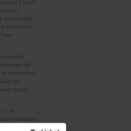
ovenier 1 heeft
erklaren.
k onmiddellijk
 is niet vast
or hem
s. Het hof
oldoende tijd
e laten vallen
aarin de
oment dat de
er 2 de
gere richting te
l van het hof