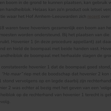
en boom in de grond te kunnen plaatsen, kan gebruik
n handheiblok. Helaas kan zo’n product ook letsel ver
westie waar het Hof Arnhem-Leeuwarden zich
recent
over 
8 waren twee hoveniers gezamenlijk een boom aan het
oesten worden ondersteund. Bij het plaatsen van die
uikt. Hovenier 1 (in deze procedure appellant) zat daarb
ond en hield de boompaal met beide handen vast. Hove
handheiblok de boompaal met herhaalde slagen de gron
constateerde hovenier 1 dat de boompaal goed stond,
2
“Ho maar”
riep met de boodschap dat hovenier 2 kon
1 stond vervolgens op en legde daarbij zijn rechterha
er 2 was echter al bezig met het geven van een ‘volge
heiblok op de rechterhand van hovenier 1 terecht is g
evolg.