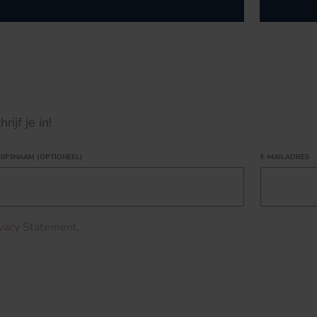
ijf je in!
IJFSNAAM (OPTIONEEL)
E-MAILADRES
ivacy Statement
.