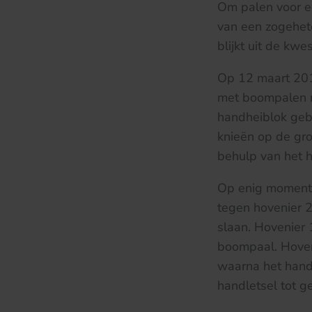
Om palen voor e
van een zogehete
blijkt uit de k
Op 12 maart 201
met boompalen m
handheiblok gebr
knieën op de gr
behulp van het 
Op enig moment 
tegen hovenier 
slaan. Hovenier 
boompaal. Hoveni
waarna het hand
handletsel tot g