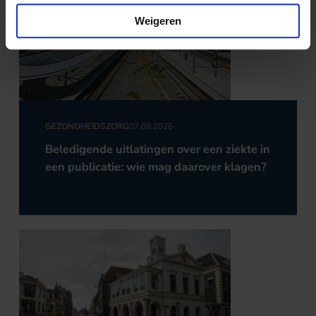
Weigeren
GEZONDHEIDSZORG
07.08.2026
Beledigende uitlatingen over een ziekte in
een publicatie: wie mag daarover klagen?