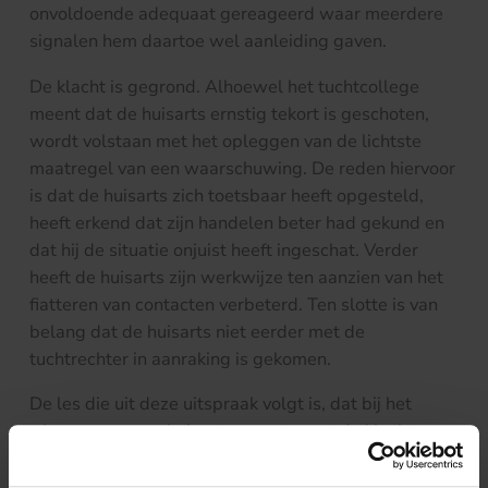
onvoldoende adequaat gereageerd waar meerdere
signalen hem daartoe wel aanleiding gaven.
De klacht is gegrond. Alhoewel het tuchtcollege
meent dat de huisarts ernstig tekort is geschoten,
wordt volstaan met het opleggen van de lichtste
maatregel van een waarschuwing. De reden hiervoor
is dat de huisarts zich toetsbaar heeft opgesteld,
heeft erkend dat zijn handelen beter had gekund en
dat hij de situatie onjuist heeft ingeschat. Verder
heeft de huisarts zijn werkwijze ten aanzien van het
fiatteren van contacten verbeterd. Ten slotte is van
belang dat de huisarts niet eerder met de
tuchtrechter in aanraking is gekomen.
De les die uit deze uitspraak volgt is, dat bij het
triageren op een huisartsenpost naast de klachten en
symptomen die (telefonisch) worden gemeld ook
alertheid is geboden ten aanzien van het aantal