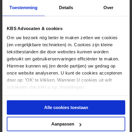
contactmomenten van een patiënt met de huisarts of
Toestemming
Details
Over
een HAP. Het aantal contactmomenten kan op
zichzelf al reden zijn hetzij als huisarts de patiënt zelf
telefonisch te spreken, hetzij een visite af te leggen
KBS Advocaten & cookies
hetzij de patiënt voor onderzoek naar de HAP te
Om uw bezoek nóg beter te maken zetten we cookies
laten komen. De tuchtrechtelijke
(en vergelijkbare technieken) in. Cookies zijn kleine
verantwoordelijkheid rust uiteindelijk toch op de
tekstbestanden die door websites kunnen worden
huisarts.
gebruikt om gebruikerservaringen efficiënter te maken.
Hiermee kunnen wij (en derde partijen) uw gedrag op
onze website analyseren. U kunt de cookies accepteren
door op: ‘OK’ te klikken. Wanneer U cookies uit wilt
schakelen dan klikt u op: ‘Instellingen’.
Nieuws & kennis
Ook interessant?
Alle cookies toestaan
Aanpassen