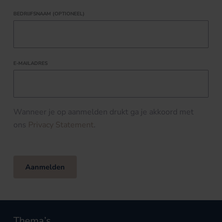
BEDRIJFSNAAM (OPTIONEEL)
E-MAILADRES
Wanneer je op aanmelden drukt ga je akkoord met
ons
Privacy Statement
.
Aanmelden
Thema’s