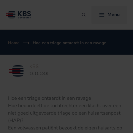
Ga
naar
Menu
Zoeken
de
inhoud
Home
Hoe een triage ontaardt in een ravage
KBS
23.11.2018
Hoe een triage ontaardt in een ravage
Hoe beoordeelt de tuchtrechter een klacht over een
niet goed uitgevoerde triage op een huisartsenpost
(HAP)?
Een volwassen patiënt bezoekt de eigen huisarts op