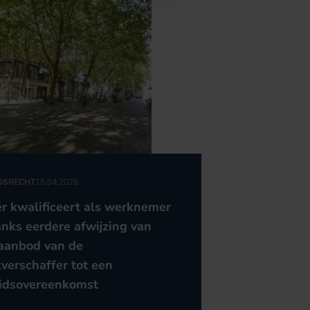
DSRECHT
15.04.2025
er kwalificeert als werknemer
nks eerdere afwijzing van
aanbod van de
verschaffer tot een
idsovereenkomst