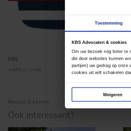
Toestemming
KBS Advocaten & cookies
Om uw bezoek nóg beter te ma
KBS
die door websites kunnen wor
partijen) uw gedrag op onze 
(030) 21 22 800
cookies uit wilt schakelen dan 
Weigeren
Nieuws & kennis
Ook interessant?