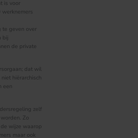
t is voor
50 werknemers
g te geven over
 bij
nnen de private
rsorgaan; dat wil
niet hiërarchisch
n een
dersregeling zelf
t worden. Zo
 de wijze waarop
emers maar ook