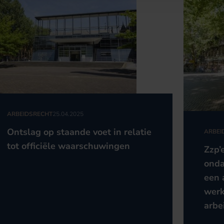
ARBEIDSRECHT
25.04.2025
Ontslag op staande voet in relatie
ARBEI
tot officiële waarschuwingen
Zzp’
onda
een 
werk
arbe