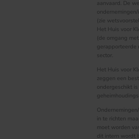
aanvaard. De wet
ondernemingen/i
(zie wetsvoorste
Het Huis voor Kl
(de omgang met)
gerapporteerde m
sector.
Het Huis voor Kl
zeggen een bestu
ondergeschikt i
geheimhoudingsp
Ondernemingen/in
in te richten ma
moet worden vas
dit intern wordt