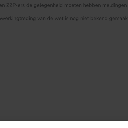
 en ZZP-ers de gelegenheid moeten hebben meldingen 
nwerkingtreding van de wet is nog niet bekend gemaak