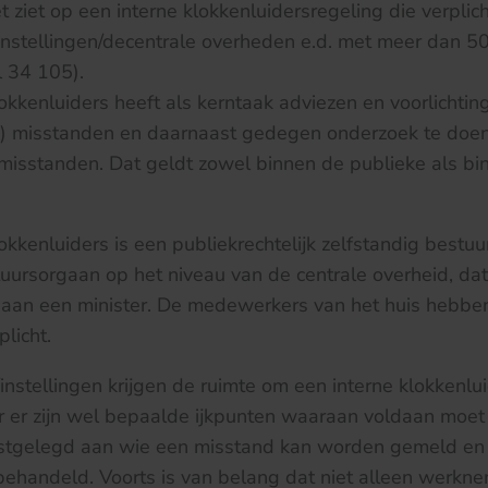
 ziet op een interne klokkenluidersregeling die verplich
nstellingen/decentrale overheden e.d. met meer dan 
l 34 105).
okkenluiders heeft als kerntaak adviezen en voorlichtin
 misstanden en daarnaast gedegen onderzoek te doen
isstanden. Dat geldt zowel binnen de publieke als bi
okkenluiders is een publiekrechtelijk zelfstandig bestuu
ursorgaan op het niveau van de centrale overheid, dat 
s aan een minister. De medewerkers van het huis hebbe
licht.
stellingen krijgen de ruimte om een interne klokkenlui
ar er zijn wel bepaalde ijkpunten waaraan voldaan moe
tgelegd aan wie een misstand kan worden gemeld en
 behandeld. Voorts is van belang dat niet alleen werkn