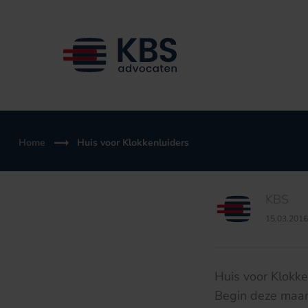
Ga
naar
de
inhoud
Home
Huis voor Klokkenluiders
KBS
15.03.2016
Huis voor Klokke
Begin deze maan