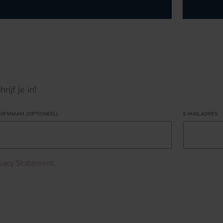
ijf je in!
IJFSNAAM (OPTIONEEL)
E-MAILADRES
ivacy Statement
.