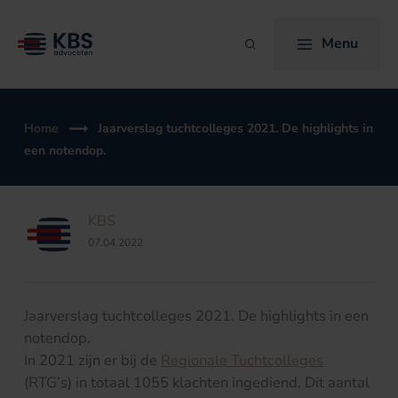
Ga
naar
Menu
Zoeken
de
inhoud
Home
Jaarverslag tuchtcolleges 2021. De highlights in
een notendop.
KBS
07.04.2022
Jaarverslag tuchtcolleges 2021. De highlights in een
notendop.
In 2021 zijn er bij de
Regionale Tuchtcolleges
(RTG’s) in totaal 1055 klachten ingediend. Dit aantal