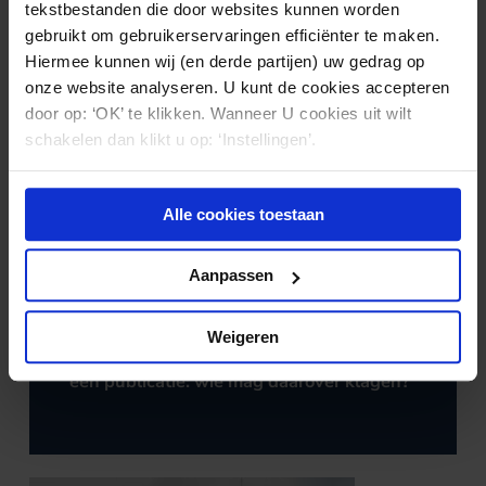
Ook interessant?
tekstbestanden die door websites kunnen worden
gebruikt om gebruikerservaringen efficiënter te maken.
Hiermee kunnen wij (en derde partijen) uw gedrag op
onze website analyseren. U kunt de cookies accepteren
door op: ‘OK’ te klikken. Wanneer U cookies uit wilt
schakelen dan klikt u op: ‘Instellingen’.
Alle cookies toestaan
Aanpassen
GEZONDHEIDSZORG
07.08.2026
Weigeren
Beledigende uitlatingen over een ziekte in
een publicatie: wie mag daarover klagen?