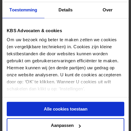
aan komt op de vraag “of verweerder […] al datgene
Toestemming
Details
Over
heeft gedaan wat in de gegeven omstandigheden
van hem op grond van zijn deskundigheid als arts in
het belang van een goede uitoefening van
KBS Advocaten & cookies
gezondheidszorg verwacht mocht worden.” Het
Om uw bezoek nóg beter te maken zetten we cookies
college beantwoord deze vraag positief en verklaart
(en vergelijkbare technieken) in. Cookies zijn kleine
alle klachten ongegrond.
tekstbestanden die door websites kunnen worden
gebruikt om gebruikerservaringen efficiënter te maken.
Klik
hier
voor de uitspraak.
Hiermee kunnen wij (en derde partijen) uw gedrag op
onze website analyseren. U kunt de cookies accepteren
door op: ‘OK’ te klikken. Wanneer U cookies uit wilt
schakelen dan klikt u op: ‘Instellingen’.
Nieuws & kennis
Ook interessant?
Alle cookies toestaan
Aanpassen