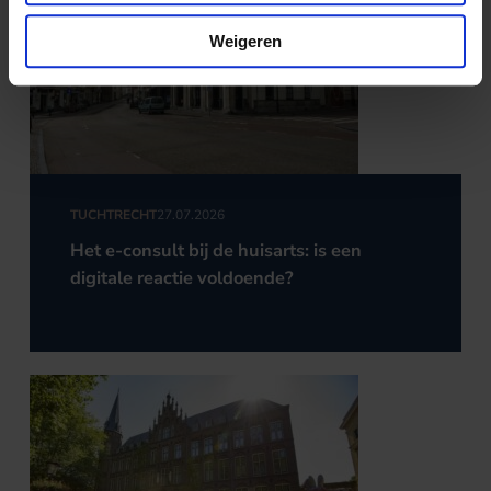
Weigeren
TUCHTRECHT
27.07.2026
Het e-consult bij de huisarts: is een
digitale reactie voldoende?