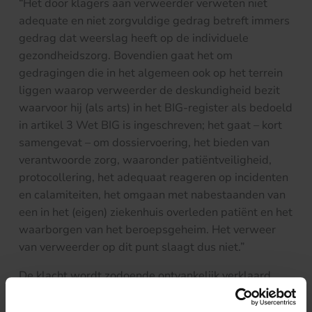
“Het door klagers aan verweerder verweten niet
adequate en niet zorgvuldige gedrag betreft immers
gedrag dat weerslag heeft op de individuele
gezondheidszorg. Bovendien gaat het om
gedragingen die in het algemeen ook op het terrein
liggen waarop verweerder de deskundigheid bezit
waarvoor hij (als arts) in het BIG-register als bedoeld
in artikel 3 Wet BIG is ingeschreven; het gaat – kort
samengevat – om dossiervoering, het bieden van
verantwoorde zorg, waaronder patiëntveiligheid,
protocollering, het adequaat reageren op incidenten
en calamiteiten, het omgaan met nabestaanden van
een in het (eigen) ziekenhuis overleden patiënt en het
waarborgen van het beroepsgeheim. Het verweer
van verweerder op dit punt slaagt dus niet.”
De klacht wordt zodoende ontvankelijk verklaard.
Vervolgens komt het college toe aan inhoudelijke
beoordeling van de klachtonderdelen, waarbij het