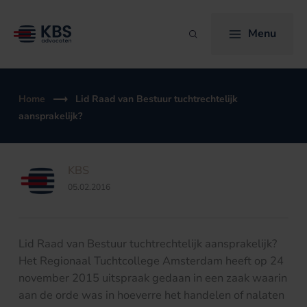
Ga
naar
Menu
Zoeken
de
inhoud
Home
Lid Raad van Bestuur tuchtrechtelijk
aansprakelijk?
KBS
05.02.2016
Lid Raad van Bestuur tuchtrechtelijk aansprakelijk?
Het Regionaal Tuchtcollege Amsterdam heeft op 24
november 2015 uitspraak gedaan in een zaak waarin
aan de orde was in hoeverre het handelen of nalaten