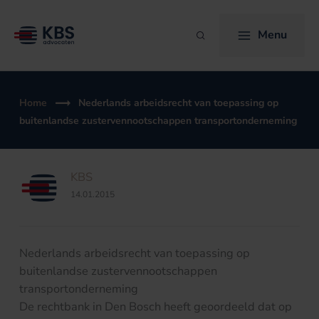
Ga
naar
Menu
Zoeken
de
inhoud
Home
Nederlands arbeidsrecht van toepassing op
buitenlandse zustervennootschappen transportonderneming
KBS
14.01.2015
Nederlands arbeidsrecht van toepassing op
buitenlandse zustervennootschappen
transportonderneming
De rechtbank in Den Bosch heeft geoordeeld dat op