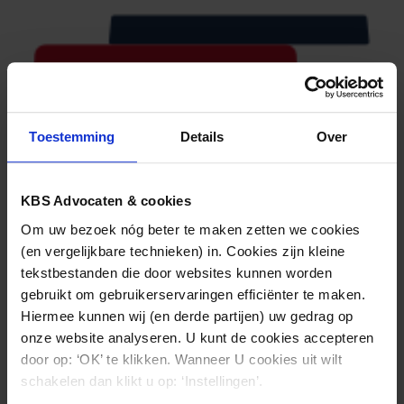
Toestemming
Details
Over
KBS Advocaten & cookies
Om uw bezoek nóg beter te maken zetten we cookies
(en vergelijkbare technieken) in. Cookies zijn kleine
tekstbestanden die door websites kunnen worden
gebruikt om gebruikerservaringen efficiënter te maken.
KBS
Hiermee kunnen wij (en derde partijen) uw gedrag op
onze website analyseren. U kunt de cookies accepteren
(030) 21 22 800
door op: ‘OK’ te klikken. Wanneer U cookies uit wilt
schakelen dan klikt u op: ‘Instellingen’.