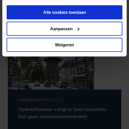
Nieuws & kennis
Alle cookies toestaan
Ook interessant?
Aanpassen
Weigeren
ARBEIDSRECHT
06.05.2025
Opdrachtnemer vangt in twee instanties
bot: geen arbeidsovereenkomst