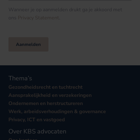
Wanneer je op aanmelden drukt ga je akkoord met
ons
Privacy Statement
.
Aanmelden
Thema’s
Gezondheidsrecht en tuchtrecht
Aansprakelijkheid en verzekeringen
Ondernemen en herstructureren
Werk, arbeidsverhoudingen & governance
Privacy, ICT en vastgoed
Over KBS advocaten