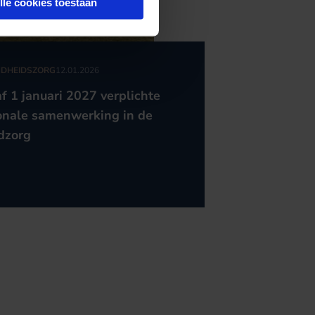
lle cookies toestaan
DHEIDSZORG
12.01.2026
f 1 januari 2027 verplichte
onale samenwerking in de
dzorg