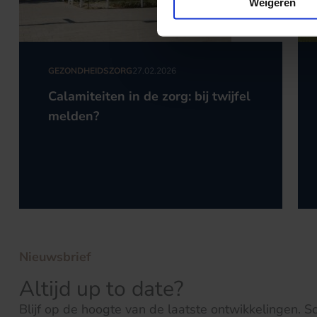
Weigeren
GEZONDHEIDSZORG
27.02.2026
Calamiteiten in de zorg: bij twijfel
melden?
Nieuwsbrief
Altijd up to date?
Blijf op de hoogte van de laatste ontwikkelingen. Schr