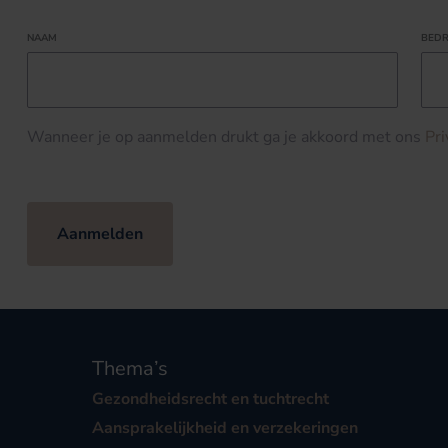
NAAM
BEDR
Wanneer je op aanmelden drukt ga je akkoord met ons
Pr
Aanmelden
Thema’s
Gezondheidsrecht en tuchtrecht
Aansprakelijkheid en verzekeringen