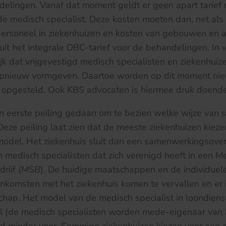
elingen. Vanaf dat moment geldt er geen apart tarief 
e medisch specialist. Deze kosten moeten dan, net als 
personeel in ziekenhuizen en kosten van gebouwen en a
it het integrale DBC-tarief voor de behandelingen. In
ijk dat vrijgevestigd medisch specialisten en ziekenhuiz
pnieuw vormgeven. Daartoe worden op dit moment ni
opgesteld. Ook KBS advocaten is hiermee druk doende
n eerste peiling gedaan om te bezien welke wijze van
eze peiling laat zien dat de meeste ziekenhuizen kieze
del. Het ziekenhuis sluit dan een samenwerkingsove
an medisch specialisten dat zich verenigd heeft in een M
edriif (MSB). De huidige maatschappen en de individuel
nkomsten met het ziekenhuis komen te vervallen en er 
hap. Het model van de medisch specialist in loondiens
l (de medisch specialisten worden mede-eigenaar van 