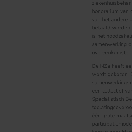
ziekenhuisbehand
honorarium van d
van het andere 
betaald worden u
is het noodzakel
samenwerking o
overeenkomsten 
De NZa heeft ee
wordt gekozen. D
samenwerkingsmo
een collectief v
Specialistisch B
toelatingsoveree
één grote maatsc
participatiemode