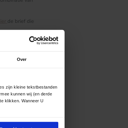
combinatie van
ier
de brief die
Over
s zijn kleine tekstbestanden
ermee kunnen wij (en derde
 te klikken. Wanneer U