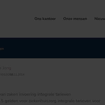
Ons kantoor
Onze mensen
Nieuw
ven
e Jong
EIDSZORG
18.11.2014
/
van zaken invoering integrale tarieven
15 gelden voor ziekenhuiszorg integrale tarieven voor