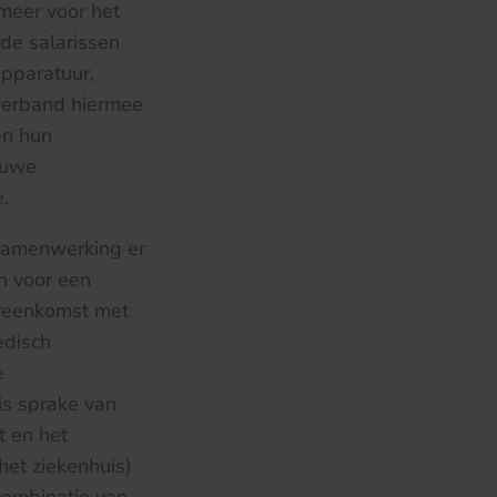
meer voor het
de salarissen
pparatuur,
 verband hiermee
en hun
euwe
.
 samenwerking er
n voor een
reenkomst met
edisch
e
is sprake van
t en het
het ziekenhuis)