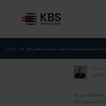
Ga
naar
de
inhoud
Home
NZa peilt stand van zaken invoering integrale tarie
Ernst d
GEZONDH
NZa peilt stand 
Per 1 januari 20