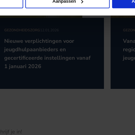
Aanpassen
A
GEZONDHEIDSZORG
12.01.2026
GEZON
Nieuwe verplichtingen voor
Vana
jeugdhulpaanbieders en
regi
gecertificeerde instellingen vanaf
jeug
1 januari 2026
ijf je in!