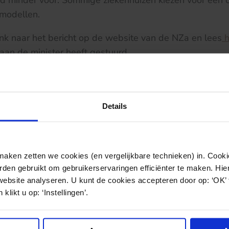
 minder voor. Sommige ziekenhuizen kiezen voor een 
emodellen.
ink naar het bericht op de website van de NZa en lees
h
aan de minister heeft gestuurd.
Details
ken zetten we cookies (en vergelijkbare technieken) in. Cookie
den gebruikt om gebruikerservaringen efficiënter te maken. Hi
website analyseren. U kunt de cookies accepteren door op: ‘OK’
klikt u op: ‘Instellingen’.