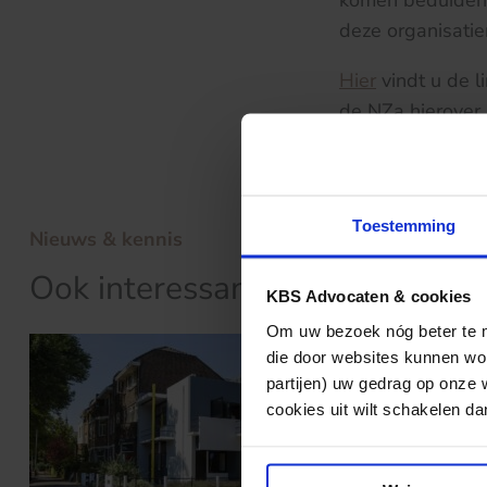
komen beduidend
deze organisati
Hier
vindt u de l
de NZa hierover 
Toestemming
Nieuws & kennis
Ook interessant?
KBS Advocaten & cookies
Om uw bezoek nóg beter te ma
die door websites kunnen wor
partijen) uw gedrag op onze 
cookies uit wilt schakelen dan 