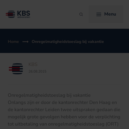
Ga
naar
Menu
Zoeken
de
inhoud
Home
Onregelmatigheidstoeslag bij vakantie
KBS
26.08.2015
Onregelmatigheidstoeslag bij vakantie
Onlangs zijn er door de kantonrechter Den Haag en
de kantonrechter Leiden twee uitspraken gedaan die
mogelijk grote gevolgen hebben voor de verplichting
tot uitbetaling van onregelmatigheidstoeslag (ORT)