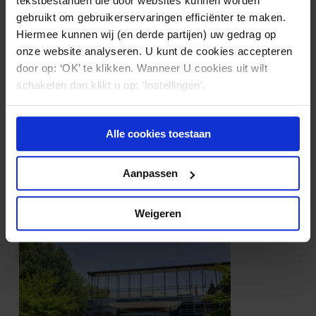
tekstbestanden die door websites kunnen worden
gebruikt om gebruikerservaringen efficiënter te maken.
Hiermee kunnen wij (en derde partijen) uw gedrag op
onze website analyseren. U kunt de cookies accepteren
door op: ‘OK’ te klikken. Wanneer U cookies uit wilt
schakelen dan klikt u op: ‘Instellingen’.
Alle cookies toestaan
ARBEIDSRECHT
06.05.2025
Opdrachtnemer vangt in twee instanties
Aanpassen
bot: geen arbeidsovereenkomst
Weigeren