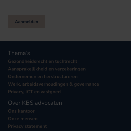
Aanmelden
Thema’s
Gezondheidsrecht en tuchtrecht
Aansprakelijkheid en verzekeringen
Ondernemen en herstructureren
Werk, arbeidsverhoudingen & governance
Privacy, ICT en vastgoed
Over KBS advocaten
Ons kantoor
Onze mensen
Privacy statement