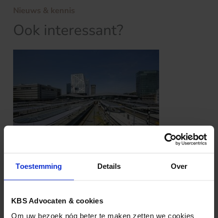
Nieuws & kennis
Ook interessant?
GEZONDHEIDSZORG
07.08.2026
Toestemming
Details
Over
Beledigende uitlatingen over een ziekte in
een publicatie: wie mag daarover klagen?
KBS Advocaten & cookies
Om uw bezoek nóg beter te maken zetten we cookies