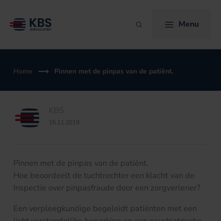
Ga
naar
Menu
Zoeken
de
inhoud
Home
Pinnen met de pinpas van de patiënt.
KBS
15.11.2019
Pinnen met de pinpas van de patiënt.
Hoe beoordeelt de tuchtrechter een klacht van de
Inspectie over pinpasfraude door een zorgverlener?
Een verpleegkundige begeleidt patiënten met een
licht verstandelijke beperking en een psychiatrische