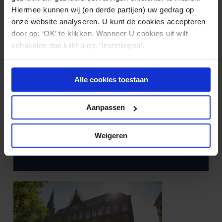
Hiermee kunnen wij (en derde partijen) uw gedrag op
onze website analyseren. U kunt de cookies accepteren
door op: ‘OK’ te klikken. Wanneer U cookies uit wilt
schakelen dan klikt u op: ‘Instellingen’.
Alle cookies toestaan
Aanpassen
TUCHTRECHT
27.07.2026
Het e-consult bij de huisarts: is een
Weigeren
digitale reactie voldoende?