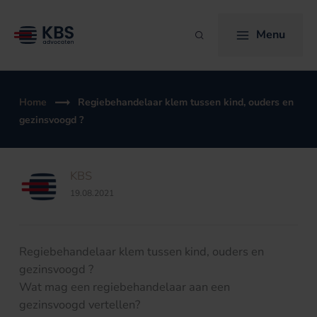
Ga
naar
Menu
Zoeken
de
inhoud
Home
Regiebehandelaar klem tussen kind, ouders en
gezinsvoogd ?
KBS
19.08.2021
Regiebehandelaar klem tussen kind, ouders en
gezinsvoogd ?
Wat mag een regiebehandelaar aan een
gezinsvoogd vertellen?