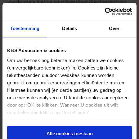
derde zoals hier de psychiater met doorbreking van
het beroepsgeheim gevraagd en ongevraagd
relevante informatie over een onder toezichtgestelde
minderjarige met een gezinsvoogd mag delen. Dit is
Toestemming
Details
Over
een verstrekkende bepaling en het CTG heeft hierbij
de nuance aangebracht dat het ‘de voorkeur verdient’
om beide ouders, of die nu gezagdragend zijn of niet,
KBS Advocaten & cookies
te informeren. Het CTG heeft de psychiater hier
Om uw bezoek nóg beter te maken zetten we cookies
enigszins geholpen door het niet informeren van de
(en vergelijkbare technieken) in. Cookies zijn kleine
vader haar tuchtrechtelijk niet aan te rekenen.
tekstbestanden die door websites kunnen worden
Transparant zijn en behoedzaam opereren door een
gebruikt om gebruikerservaringen efficiënter te maken.
regiebehandelaar zijn sleutelbegrippen die
Hiermee kunnen wij (en derde partijen) uw gedrag op
conflicten, escalaties en zelfs een klacht kunnen
onze website analyseren. U kunt de cookies accepteren
voorkomen.
door op: ‘OK’ te klikken. Wanneer U cookies uit wilt
schakelen dan klikt u op: ‘Instellingen’.
Alle cookies toestaan
Nieuws & kennis