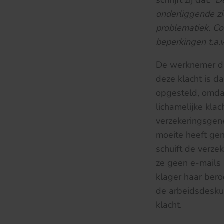
schrijft zij dat: ‘
De
onderliggende zi
problematiek. Co
beperkingen t.a.
De werknemer die
deze klacht is d
opgesteld, omdat
lichamelijke klac
verzekeringsgene
moeite heeft ge
schuift de verze
ze geen e-mails 
klager haar bero
de arbeidsdeskun
klacht.