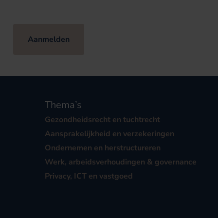
Aanmelden
Thema’s
Gezondheidsrecht en tuchtrecht
Aansprakelijkheid en verzekeringen
Ondernemen en herstructureren
Werk, arbeidsverhoudingen & governance
Privacy, ICT en vastgoed