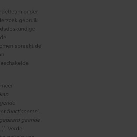
andelteam onder
derzoek gebruik
eidsdeskundige
 de
nomen spreekt de
an
geschakelde
r meer
 kan
ggende
et functioneren’
.
 gepaard gaande
)’. Verder