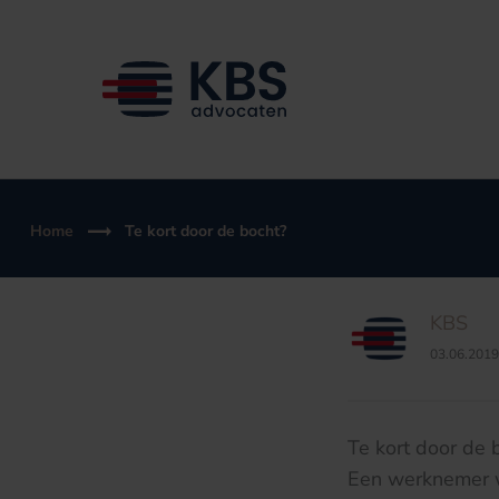
Ga
naar
de
inhoud
Home
Te kort door de bocht?
KBS
03.06.2019
Te kort door de 
Een werknemer wo