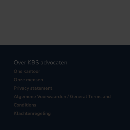
Over KBS advocaten
Ons kantoor
Onze mensen
Privacy statement
Algemene Voorwaarden / General Terms and
Conditions
Klachtenregeling