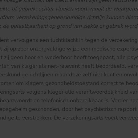
 huidige klachten die cliënt ervaart zijn geen rechtstre
ekte of gebrek, echter vloeien voort vanuit de werkgere
nform verzekeringsgeneeskundige richtlijn kunnen hie
v. de belastbaarheid op grond van ziekte of gebrek wor
nt vervolgens een tuchtklacht in tegen de verzekering
at zij op zeer onzorgvuldige wijze een medische expertis
 zij geen hoor en wederhoor heeft toegepast, alle psy
hten van klager als niet-relevant heeft beoordeeld, verw
eskundige richtlijnen maar deze zelf niet kent en onvol
nomen om klagers gezondheidstoestand correct te beoo
keringsarts volgens klager alle verantwoordelijkheid van
beantwoordt en telefonisch onbereikbaar is. Verder heef
epsgeheim geschonden, door het psychiatrisch rapport 
dige te verstrekken. De verzekeringsarts voert verwee