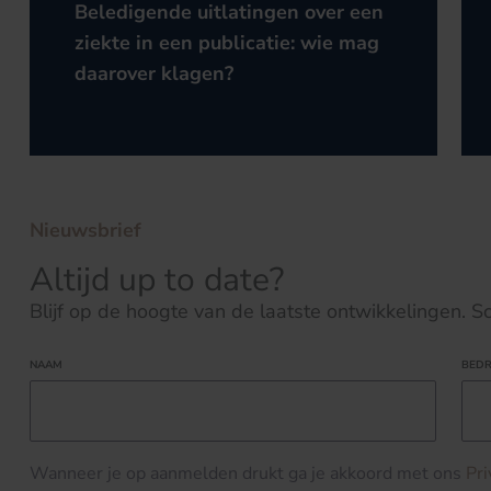
Beledigende uitlatingen over een
ziekte in een publicatie: wie mag
daarover klagen?
Nieuwsbrief
Altijd up to date?
Blijf op de hoogte van de laatste ontwikkelingen. Schr
NAAM
BEDR
Wanneer je op aanmelden drukt ga je akkoord met ons
Pr