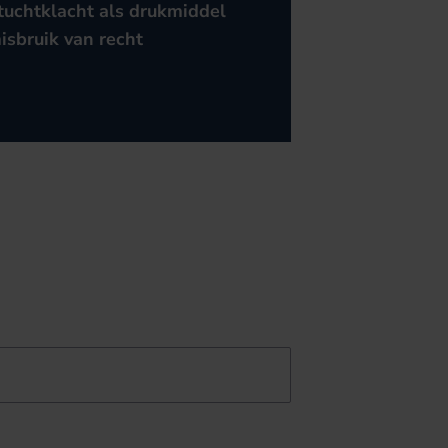
tuchtklacht als drukmiddel
isbruik van recht