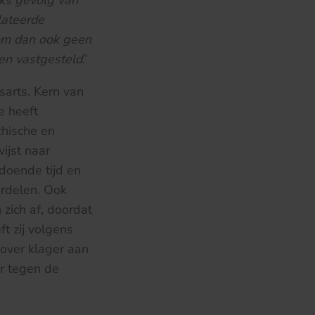
eks gevolg van
lateerde
rom dan ook geen
den vastgesteld
.’
sarts. Kern van
e heeft
chische en
ijst naar
doende tijd en
rdelen. Ook
 zich af, doordat
t zij volgens
over klager aan
r tegen de