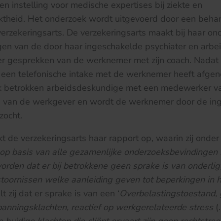
n instelling voor medische expertises bij ziekte en
ktheid. Het onderzoek wordt uitgevoerd door een beh
verzekeringsarts. De verzekeringsarts maakt bij haar on
gen van de door haar ingeschakelde psychiater en arb
ver gesprekken van de werknemer met zijn coach. Nadat
s een telefonische intake met de werknemer heeft afge
ek betrokken arbeidsdeskundige met een medewerker v
 van de werkgever en wordt de werknemer door de in
zocht.
 de verzekeringsarts haar rapport op, waarin zij onde
op basis van alle gezamenlijke onderzoeksbevindingen
rden dat er bij betrokkene geen sprake is van onderli
stoornissen welke aanleiding geven tot beperkingen in h
t zij dat er sprake is van een ‘
Overbelastingstoestand,
anningsklachten, reactief op werkgerelateerde stress
(…