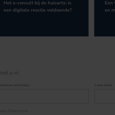
Het e-consult bij de huisarts: is
Een 
een digitale reactie voldoende?
en m
ijf je in!
IJFSNAAM (OPTIONEEL)
E-MAILADRES
ivacy Statement
.