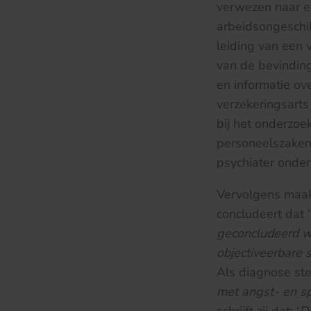
verwezen naar ee
arbeidsongeschi
leiding van een 
van de bevindin
en informatie o
verzekeringsart
bij het onderzo
personeelszaken
psychiater onder
Vervolgens maakt
concludeert dat ‘
geconcludeerd wo
objectiveerbare 
Als diagnose stel
met angst- en sp