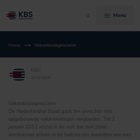
Ga
naar
Menu
Zoeken
de
inhoud
Home
Vakantiedagenclaim
KBS
21.03.2016
Vakantiedagenclaim
De Nederlandse Staat gaat ten onrechte niet
opgebouwde vakantiedagen vergoeden. Tot 1
januari 2012 stond in de wet dat een zieke
werknemer alleen in de laatste zes maanden van een