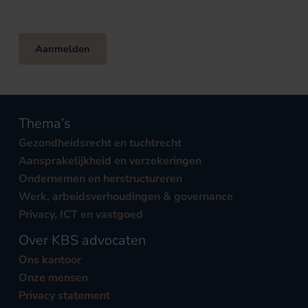
Aanmelden
Thema’s
Gezondheidsrecht en tuchtrecht
Aansprakelijkheid en verzekeringen
Ondernemen en herstructureren
Werk, arbeidsverhoudingen & governance
Privacy, ICT en vastgoed
Over KBS advocaten
Ons kantoor
Onze mensen
Privacy statement