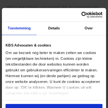
Wel is het college van oordeel dat de communicatie
zijdens verweerder zeker geen schoonheidsprijs
verdient. Verweerder had na de operatie meer en
eerder aandacht aan klager moeten besteden,
Toestemming
Details
Over
mogelijk met een huisbezoek. Het college acht het
invoelbaar dat deze gang van zaken door klagers als
teleurstellend werd ervaren. Maar deze attitude
KBS Advocaten & cookies
getuigt niet van een medisch tekortschieten, zodanig
Om uw bezoek nóg beter te maken zetten we cookies
dat verweerder daarvan een tuchtrechtelijk verwijt
(en vergelijkbare technieken) in. Cookies zijn kleine
zou zijn te maken.
tekstbestanden die door websites kunnen worden
gebruikt om gebruikerservaringen efficiënter te maken.
Klik
hier
voor de uitspraak.
Hiermee kunnen wij (en derde partijen) uw gedrag op
onze website analyseren. U kunt de cookies accepteren
door op: ‘OK’ te klikken. Wanneer U cookies uit wilt
schakelen dan klikt u op: ‘Instellingen’.