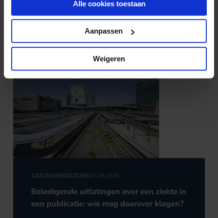
Alle cookies toestaan
Nieuws & kennis
Aanpassen
Ook interessant?
Weigeren
GEZONDHEIDSZORG
07.08.2026
Beledigende uitlatingen over een ziekte in
een publicatie: wie mag daarover klagen?