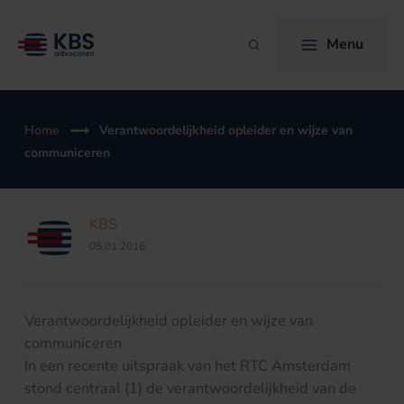
Ga
naar
Menu
Zoeken
de
inhoud
Home
Verantwoordelijkheid opleider en wijze van
communiceren
KBS
05.01.2016
Verantwoordelijkheid opleider en wijze van
communiceren
In een recente uitspraak van het RTC Amsterdam
stond centraal (1) de verantwoordelijkheid van de