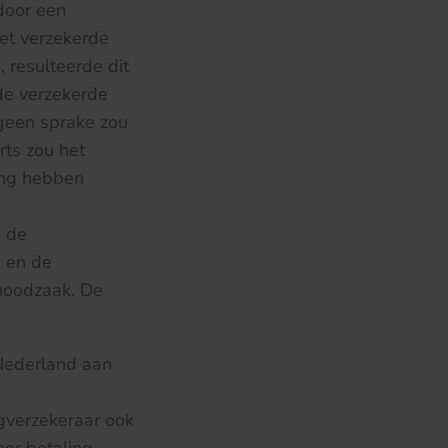
door een
het verzekerde
 resulteerde dit
de verzekerde
geen sprake zou
rts zou het
ing hebben
s de
) en de
noodzaak. De
 Nederland aan
gverzekeraar ook