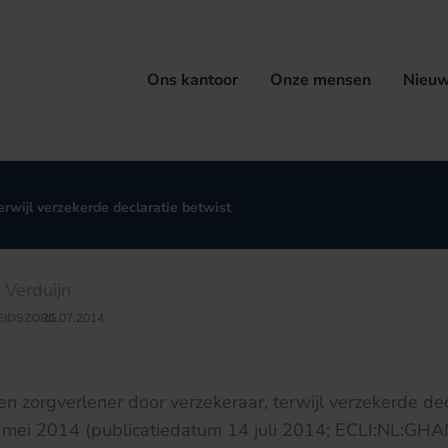
Ons kantoor
Onze mensen
Nieuw
erwijl verzekerde declaratie betwist
n Verduijn
EIDSZORG
21.07.2014
/
n zorgverlener door verzekeraar, terwijl verzekerde dec
13 mei 2014 (publicatiedatum 14 juli 2014; ECLI:NL:G