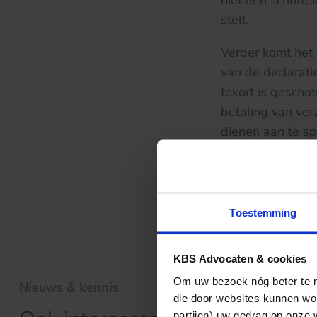
niet een schrift
stelt.
Verder komt het 
van de declarati
tekort is gescho
betaling van ver
dienen aan te sp
vorderen. Het i
declaratie niet 
Klik
hier
voor de 
Toestemming
KBS Advocaten & cookies
Om uw bezoek nóg beter te ma
Nieuws & kennis
die door websites kunnen wor
partijen) uw gedrag op onze 