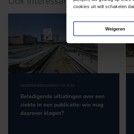
Ook interessant?
cookies uit wilt schakelen dan 
Weigeren
GEZONDHEIDSZORG
07.08.2026
Beledigende uitlatingen over een
ziekte in een publicatie: wie mag
daarover klagen?