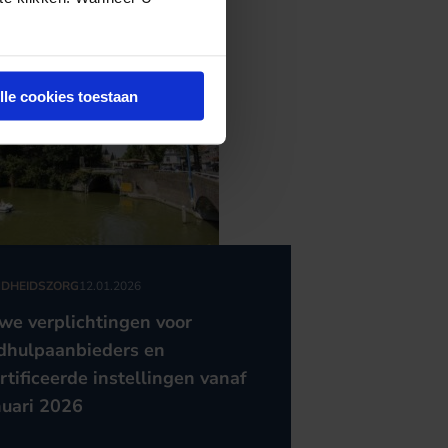
lle cookies toestaan
DHEIDSZORG
12.01.2026
we verplichtingen voor
dhulpaanbieders en
rtificeerde instellingen vanaf
nuari 2026