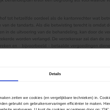
elijk behandelplan en/of een begroting als voorwaarde v
hof tot hetzelfde oordeel als de kantonrechter wat betr
e van de tandarts. Als die betwisting terecht is omdat 
ten in de uitvoering van de behandeling, kan door de v
zekerde worden verlangd. De verzekeraar zal dan de zo
reken en – bijvoorbeeld – betaalde vergoedingen diene
s dan echter wel aan de verzekerde om duidelijk te ma
terecht is. Een dergelijke onderbouwing ontbrak echter i
uitspraak.
Details
ken zetten we cookies (en vergelijkbare technieken) in. Cookie
den gebruikt om gebruikerservaringen efficiënter te maken. Hi
website analyseren. U kunt de cookies accepteren door op: ‘OK’