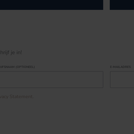
ijf je in!
IJFSNAAM (OPTIONEEL)
E-MAILADRES
ivacy Statement
.