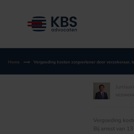
Ga
naar
de
inhoud
Home
Vergoeding kosten zorgverlener door verzekeraar, t
Jurriaa
GEZONDH
Vergoeding koste
Bij arrest van 