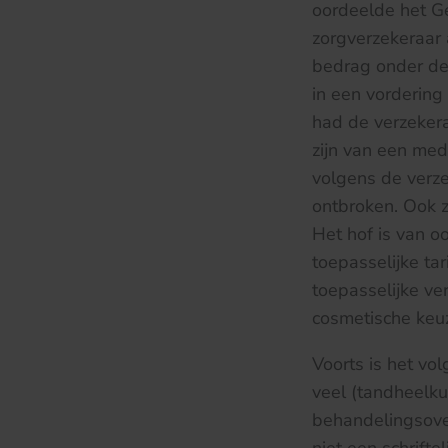
oordeelde het G
zorgverzekeraar 
bedrag onder de 
in een vordering
had de verzeker
zijn van een med
volgens de verz
ontbroken. Ook z
Het hof is van 
toepasselijke ta
toepasselijke v
cosmetische keuz
Voorts is het vo
veel (tandheelkun
behandelingsover