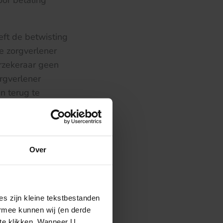
oor betaling
eft de betwisting
de zorgverlener
erzekeraar geen
rgverlener
n terug te
ken waarom de
n deze zaak.
Over
s zijn kleine tekstbestanden
ermee kunnen wij (en derde
 te klikken. Wanneer U