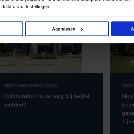
klikt u op: ‘Instellingen’.
Aanpassen
A
GEZONDHEIDSZORG
27.02.2026
GEZON
Calamiteiten in de zorg: bij twijfel
Nieu
melden?
jeug
gece
1 ja