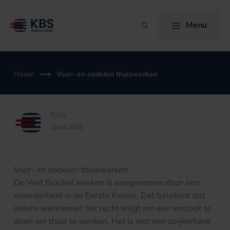
Ga
naar
Menu
Zoeken
de
inhoud
Home
Voor- en nadelen thuiswerken
KBS
16.04.2015
Voor- en nadelen thuiswerken
De Wet flexibel werken is aangenomen door een
meerderheid in de Eerste Kamer. Dat betekent dat
iedere werknemer het recht krijgt om een verzoek te
doen om thuis te werken. Het is niet een spijkerhard