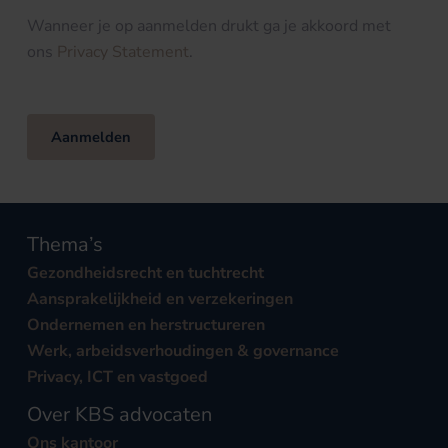
Wanneer je op aanmelden drukt ga je akkoord met
ons
Privacy Statement
.
Aanmelden
Thema’s
Gezondheidsrecht en tuchtrecht
Aansprakelijkheid en verzekeringen
Ondernemen en herstructureren
Werk, arbeidsverhoudingen & governance
Privacy, ICT en vastgoed
Over KBS advocaten
Ons kantoor