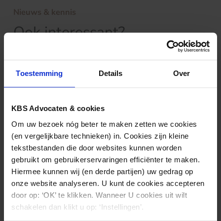
Nieuws & kennis
Ook interessant?
Toestemming
Details
Over
KBS Advocaten & cookies
Om uw bezoek nóg beter te maken zetten we cookies
(en vergelijkbare technieken) in. Cookies zijn kleine
tekstbestanden die door websites kunnen worden
gebruikt om gebruikerservaringen efficiënter te maken.
ARBEIDSRECHT
06.05.2025
Hiermee kunnen wij (en derde partijen) uw gedrag op
onze website analyseren. U kunt de cookies accepteren
Opdrachtnemer vangt in twee instanties
door op: ‘OK’ te klikken. Wanneer U cookies uit wilt
bot: geen arbeidsovereenkomst
schakelen dan klikt u op: ‘Instellingen’.