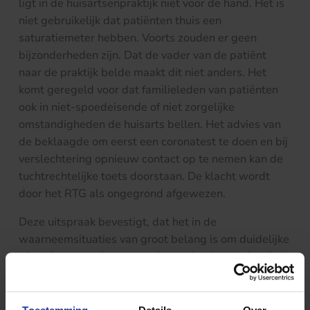
ligt in de huisartsenpraktijk niet voor de hand. Het is
niet gebruikelijk dat patiënten thuis een
saturatiemeter hebben. Voorts zouden er geen
bijzonderheden zijn. Dat de vader van de patiënt
naar de praktijk belde maakt dit niet anders. Het
komt geregeld voor dat familieleden van patiënten
ook in niet-spoedeisende of niet zorgelijke
omstandigheden de huisarts bellen. Het advies van
de beklaagde om eerst een coronatest te doen en bij
verslechtering opnieuw contact op te nemen kan de
tuchtrechtelijke toets doorstaan. De klacht wordt
door het RTG als ongegrond afgewezen.
Deze uitspraak bevestigt, dat het in de
waarneemsituaties van groot belang is om duidelijke
afspraken te maken voor wie precies (en van hoe laat
tot hoe laat) wordt waargenomen, dat er een
zorgvuldige overdracht plaatsvindt en dat een
waarnemer toegang heeft tot de noodzakelijke