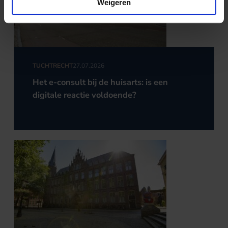
Weigeren
TUCHTRECHT
27.07.2026
Het e-consult bij de huisarts: is een
digitale reactie voldoende?