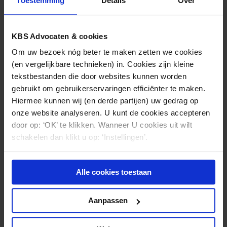
Toestemming
Details
Over
patiëntengegevens. Een gebrekkige, onduidelijke of
onzorgvuldige overdracht kan tot
communicatieproblemen op diverse niveaus leiden,
KBS Advocaten & cookies
soms met fouten of ongelukken tot gevolg. Voorkom
Om uw bezoek nóg beter te maken zetten we cookies
dan ook het moeilijke door het gemakkelijke goed te
(en vergelijkbare technieken) in. Cookies zijn kleine
doen.
tekstbestanden die door websites kunnen worden
gebruikt om gebruikerservaringen efficiënter te maken.
Hiermee kunnen wij (en derde partijen) uw gedrag op
onze website analyseren. U kunt de cookies accepteren
door op: ‘OK’ te klikken. Wanneer U cookies uit wilt
Nieuws & kennis
schakelen dan klikt u op: ‘Instellingen’.
Ook interessant?
Alle cookies toestaan
Aanpassen