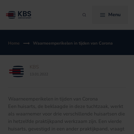
Ga
naar
Menu
Zoeken
de
inhoud
Home
Waarneemperikelen in tijden van Corona
KBS
13.01.2022
Waarneemperikelen in tijden van Corona
Een huisarts, de beklaagde in deze tuchtzaak, werkt
als waarnemer voor drie verschillende huisartsen die
in hetzelfde praktijkpand werkzaam zijn. Een vierde
huisarts, gevestigd in een ander praktijkpand, vraagt