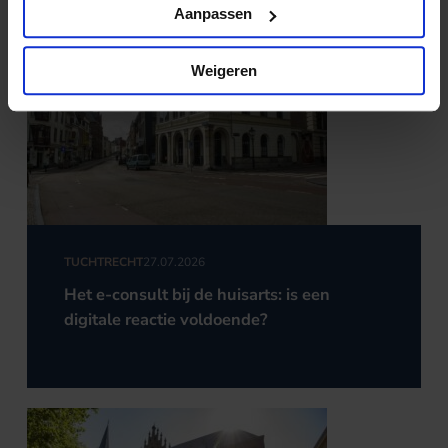
Aanpassen
Weigeren
TUCHTRECHT
27.07.2026
Het e-consult bij de huisarts: is een
digitale reactie voldoende?