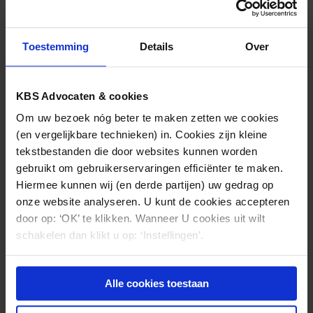
indien de tandarts doorbreking van zijn
beroepsgeheim noodzakelijk acht ter bescherming
Toestemming
Details
Over
van de belangen van de patiënt (of zijn naasten).
Gelet op het feit dat de meeste tandartsen weinig
met deze situatie te maken krijgen en naast een
KBS Advocaten & cookies
tandheelkundige beoordeling ook juridische
Om uw bezoek nóg beter te maken zetten we cookies
aspecten een belangrijke rol spelen, is het raadzaam
(en vergelijkbare technieken) in. Cookies zijn kleine
u goed te laten adviseren.
tekstbestanden die door websites kunnen worden
gebruikt om gebruikerservaringen efficiënter te maken.
Voor de uitspraak van het Regionaal Tuchtcollege
Hiermee kunnen wij (en derde partijen) uw gedrag op
voor de Gezondheidszorg
klik hier
.
onze website analyseren. U kunt de cookies accepteren
door op: ‘OK’ te klikken. Wanneer U cookies uit wilt
schakelen dan klikt u op: ‘Instellingen’.
Nieuws & kennis
Alle cookies toestaan
Ook interessant?