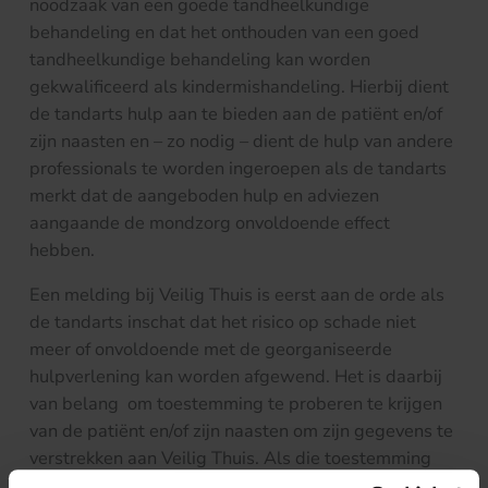
noodzaak van een goede tandheelkundige
behandeling en dat het onthouden van een goed
tandheelkundige behandeling kan worden
gekwalificeerd als kindermishandeling. Hierbij dient
de tandarts hulp aan te bieden aan de patiënt en/of
zijn naasten en – zo nodig – dient de hulp van andere
professionals te worden ingeroepen als de tandarts
merkt dat de aangeboden hulp en adviezen
aangaande de mondzorg onvoldoende effect
hebben.
Een melding bij Veilig Thuis is eerst aan de orde als
de tandarts inschat dat het risico op schade niet
meer of onvoldoende met de georganiseerde
hulpverlening kan worden afgewend. Het is daarbij
van belang om toestemming te proberen te krijgen
van de patiënt en/of zijn naasten om zijn gegevens te
verstrekken aan Veilig Thuis. Als die toestemming
niet wordt verkregen, kan een melding plaatsvinden