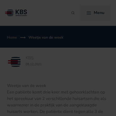
Ga
naar
Menu
Zoeken
de
inhoud
Home
Weetje van de week
KBS
09.12.2021
Weetje van de week
Een patiënte komt drie keer met gehoorklachten op
het spreekuur van 2 verschillende huisartsen die als
waarnemer in de praktijk van de aangeklaagde
huisarts werken. De patiënte dient tegen alle 3 de