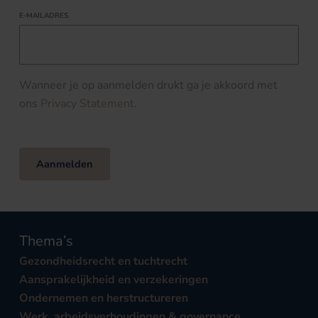
E-MAILADRES
Wanneer je op aanmelden drukt ga je akkoord met
ons
Privacy Statement
.
Aanmelden
Thema’s
Gezondheidsrecht en tuchtrecht
Aansprakelijkheid en verzekeringen
Ondernemen en herstructureren
Werk, arbeidsverhoudingen & governance