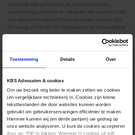
uitspraak niet geheel aan bij het toepasselijke
beoordelingscriterium. In het kader het leereffect dat
van uitspraken van tuchtcolleges moet uitgaan rijst
de vraag, of met de hier toegepaste vereenvoudiging
van uitspraken dat doel kan worden bereikt. In ons
artikel ‘
Een aanzet voor een meer eigentijds medisch
tuchtrecht: 25 suggesties
’ bepleiten Lisa van Baarsel
en ik juist dat tuchtcolleges in het kader van de
Toestemming
Details
Over
kwaliteitsbewaking in uitspraken niet alleen kunnen
aangeven of in voorkomend geval onjuist of
verwijtbaar is gehandeld, maar ook hoe dan wèl
KBS Advocaten & cookies
gehandeld had moeten worden. Hierbij kan dan
Om uw bezoek nóg beter te maken zetten we cookies
worden aangegeven welke concrete norm van
(en vergelijkbare technieken) in. Cookies zijn kleine
toepassing is en op welke wijze normen eventueel
tekstbestanden die door websites kunnen worden
(moeten) worden aangepast of aangescherpt. Een
gebruikt om gebruikerservaringen efficiënter te maken.
uitgebreidere motivering van uitspraken door
Hiermee kunnen wij (en derde partijen) uw gedrag op
tuchtcolleges kan daarmee bijdragen aan de
onze website analyseren. U kunt de cookies accepteren
kwaliteit van de tuchtrechtspraak en het leereffect
door op: ‘OK’ te klikken. Wanneer U cookies uit wilt