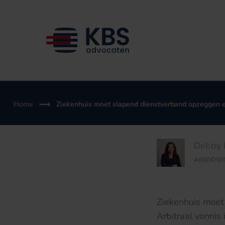
Ga
naar
de
inhoud
Home
Ziekenhuis moet slapend dienstverband opzeggen e
Debby 
ARBEIDSR
Ziekenhuis moet
Arbitraal vonnis