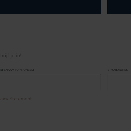
ijf je in!
IJFSNAAM (OPTIONEEL)
E-MAILADRES
ivacy Statement
.