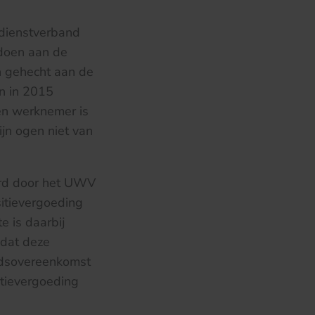
 dienstverband
ldoen aan de
jn gehecht aan de
n in 2015
een werknemer is
ijn ogen niet van
erd door het UWV
itievergoeding
e is daarbij
 dat deze
eidsovereenkomst
itievergoeding