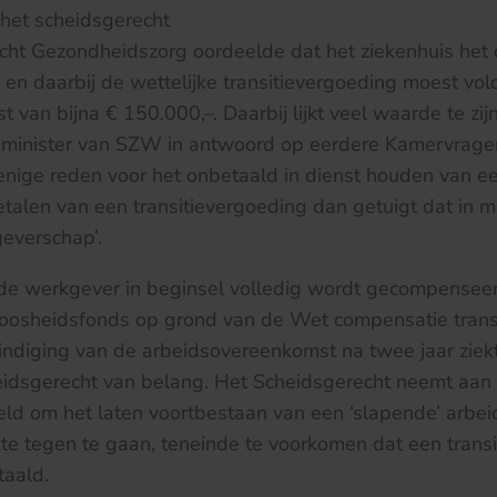
het scheidsgerecht
cht Gezondheidszorg oordeelde dat het ziekenhuis het
n daarbij de wettelijke transitievergoeding moest vo
t van bijna € 150.000,–. Daarbij lijkt veel waarde te zi
minister van SZW in antwoord op eerdere Kamervrage
 enige reden voor het onbetaald in dienst houden van 
betalen van een transitievergoeding dan getuigt dat in m
geverschap’.
t de werkgever in beginsel volledig wordt gecompense
loosheidsfonds op grond van de Wet compensatie trans
indiging van de arbeidsovereenkomst na twee jaar ziekt
eidsgerecht van belang. Het Scheidsgerecht neemt aan
eld om het laten voortbestaan van een ‘slapende’ arb
kte tegen te gaan, teneinde te voorkomen dat een trans
aald.