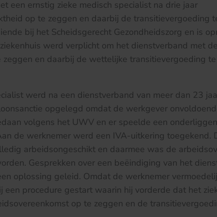
t een ernstig zieke medisch specialist na drie jaar
theid op te zeggen en daarbij de transitievergoeding t
diende bij het Scheidsgerecht Gezondheidszorg en is o
 ziekenhuis werd verplicht om het dienstverband met de
zeggen en daarbij de wettelijke transitievergoeding te
ialist werd na een dienstverband van meer dan 23 jaar 
loonsanctie opgelegd omdat de werkgever onvoldoend
gedaan volgens het UWV en er speelde een onderligge
. Aan de werknemer werd een IVA-uitkering toegekend.
volledig arbeidsongeschikt en daarmee was de arbeids
orden. Gesprekken over een beëindiging van het dien
 een oplossing geleid. Omdat de werknemer vermoedelij
ij een procedure gestart waarin hij vorderde dat het zie
idsovereenkomst op te zeggen en de transitievergoedin