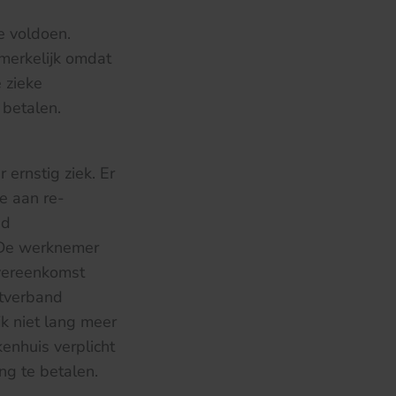
e voldoen.
pmerkelijk omdat
 zieke
 betalen.
ernstig ziek. Er
e aan re-
nd
 De werknemer
overeenkomst
stverband
k niet lang meer
kenhuis verplicht
g te betalen.