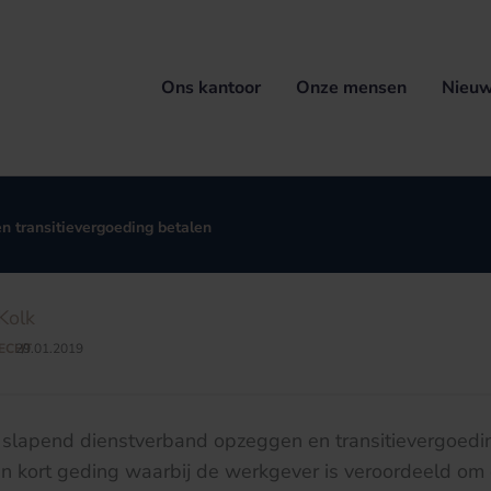
Ons kantoor
Onze mensen
Nieuw
n transitievergoeding betalen
Kolk
ECHT
29.01.2019
/
 slapend dienstverband opzeggen en transitievergoedi
 in kort geding waarbij de werkgever is veroordeeld om