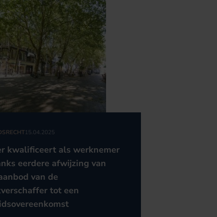
DSRECHT
15.04.2025
er kwalificeert als werknemer
nks eerdere afwijzing van
aanbod van de
verschaffer tot een
idsovereenkomst