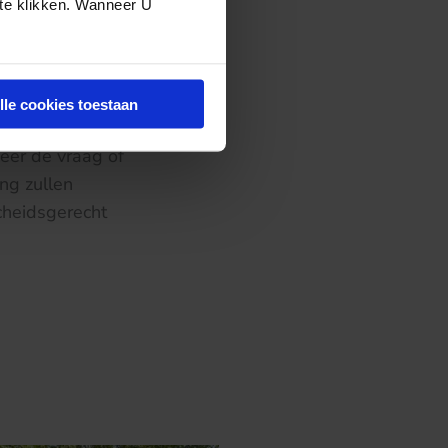
 te klikken. Wanneer U
 & Zekerheid als
etaling bij
ensatie
et
lle cookies toestaan
ot 2015, onder
eer de vraag of
ng zullen
cheidsgerecht