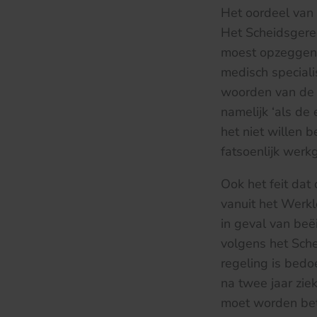
Het oordeel van 
Het Scheidsgere
moest opzeggen e
medisch specialis
woorden van de 
namelijk ‘als de
het niet willen 
fatsoenlijk werk
Ook het feit da
vanuit het Werk
in geval van beë
volgens het Sch
regeling is bedo
na twee jaar zie
moet worden bet