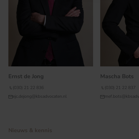
Ernst de Jong
Mascha Bots
(030) 21 22 836
(030) 21 22 837
ejc.dejong@kbsadvocaten.nl
mef.bots@kbsadv
Nieuws & kennis