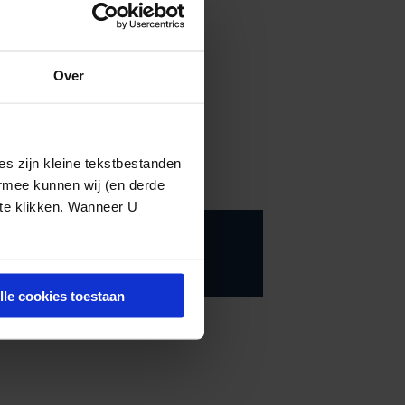
d, is het
oncreet door de
 dat niet het
Over
 stellen.
s zijn kleine tekstbestanden
ermee kunnen wij (en derde
 te klikken. Wanneer U
lle cookies toestaan