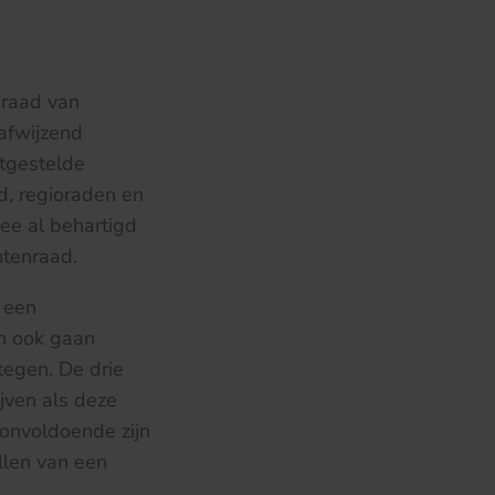
 raad van
 afwijzend
stgestelde
d, regioraden en
ee al behartigd
ntenraad.
n een
en ook gaan
tegen. De drie
ijven als deze
 onvoldoende zijn
llen van een