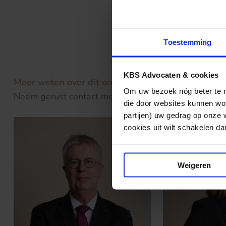
Wanneer u een ver
raadzaam na te g
reeds aanwezen 
Toestemming
geval? Dan doet 
KBS Advocaten & cookies
Meer weten over dit onderwerp?
Om uw bezoek nóg beter te ma
Neem gerust contact met ons op!
die door websites kunnen wor
partijen) uw gedrag op onze 
cookies uit wilt schakelen dan 
Weigeren