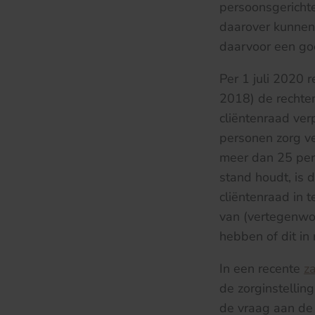
persoonsgerichte
daarover kunnen
daarvoor een go
Per 1 juli 2020 
2018) de rechten
cliëntenraad ver
personen zorg ver
meer dan 25 pers
stand houdt, is d
cliëntenraad in t
van (vertegenwoo
hebben of dit in
In een recente
z
de zorginstellin
de vraag aan de 