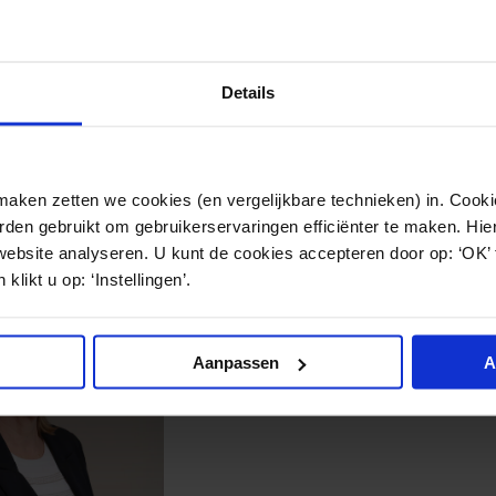
zoek krijgt tot het instellen van een lokale cliëntenraa
aan of de belangen van die locatie daadwerkelijk en c
medezeggenschapsorganen wordt vertegenwoordigd. Is
Details
u er verstandig aan alsnog een lokale cliëntenraad in te
ken zetten we cookies (en vergelijkbare technieken) in. Cookie
den gebruikt om gebruikerservaringen efficiënter te maken. Hi
website analyseren. U kunt de cookies accepteren door op: ‘OK’
klikt u op: ‘Instellingen’.
Aanpassen
A