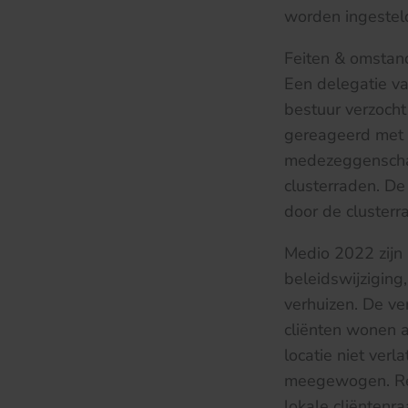
worden ingestel
Feiten & omsta
Een delegatie v
bestuur verzocht 
gereageerd met d
medezeggenschaps
clusterraden. D
door de clusterr
Medio 2022 zijn 
beleidswijziging
verhuizen. De ve
cliënten wonen al
locatie niet ver
meegewogen. Red
lokale cliënten