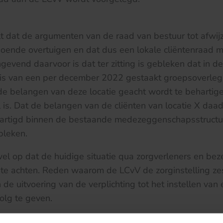
 dat de argumenten van de raad van bestuur tot afwijz
doende overtuigen en dat dus een lokale cliëntenraad
gevend daarvoor is dat ter zitting is gebleken dat in de
e is van een per december 2022 gestaakt groepsoverleg
 de belangen van deze locatie geacht wordt te behartigen
l is. Dat de belangen van de cliënten van locatie X daa
ehartigd binnen de bestaande medezeggenschapsstructu
bleken.
l op dat de huidige situatie qua zorgverleners en beze
s te achten. Reden waarom de LCvV de zorginstelling 
 de uitvoering van de verplichting tot het instellen van
olg te geven.
ijk