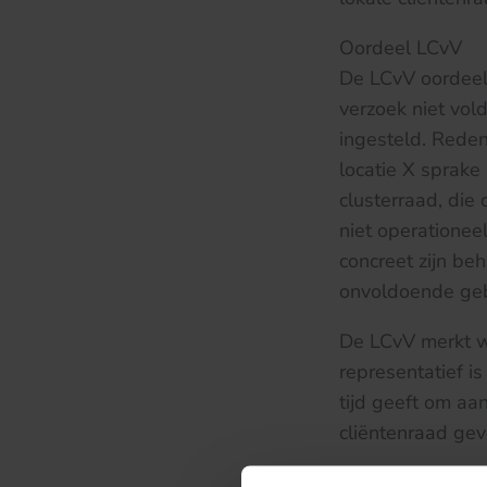
Oordeel LCvV
De LCvV oordeelt
verzoek niet vol
ingesteld. Reden
locatie X sprak
clusterraad, die
niet operationee
concreet zijn b
onvoldoende ge
De LCvV merkt we
representatief i
tijd geeft om aan
cliëntenraad gev
Les voor de prakt