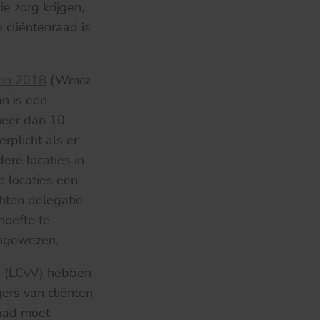
e zorg krijgen,
cliëntenraad is
gen 2018
(Wmcz
an is een
 meer dan 10
rplicht als er
re locaties in
e locaties een
chten delegatie
hoefte te
aangewezen.
n (LCvV) hebben
ers van cliënten
raad moet