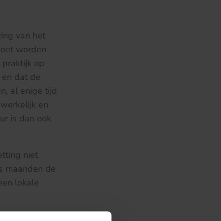
ing van het
 moet worden
 praktijk op
 en dat de
, al enige tijd
dwerkelijk en
ur is dan ook
tting niet
zes maanden de
 een lokale