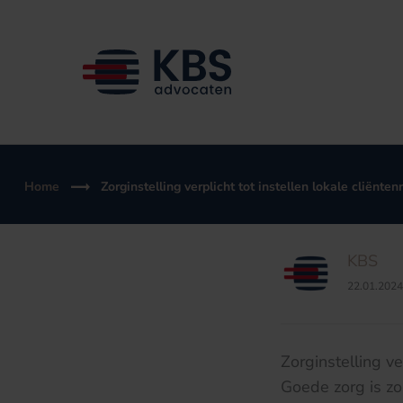
Ga
naar
de
inhoud
Home
Zorginstelling verplicht tot instellen lokale cliënten
KBS
22.01.2024
Zorginstelling ve
Goede zorg is zo