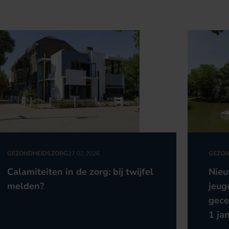
GEZONDHEIDSZORG
27.02.2026
GEZON
Calamiteiten in de zorg: bij twijfel
Nieu
melden?
jeug
gece
1 ja