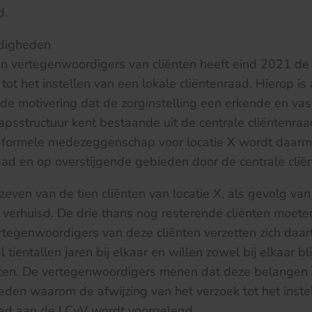
d.
ndigheden
an vertegenwoordigers van cliënten heeft eind 2021 de
tot het instellen van een lokale cliëntenraad. Hierop is
e motivering dat de zorginstelling een erkende en va
structuur kent bestaande uit de centrale cliëntenraa
e formele medezeggenschap voor locatie X wordt daarm
aad en op overstijgende gebieden door de centrale clië
zeven van de tien cliënten van locatie X, als gevolg va
, verhuisd. De drie thans nog resterende cliënten moet
rtegenwoordigers van deze cliënten verzetten zich daar
 tientallen jaren bij elkaar en willen zowel bij elkaar bl
laten. De vertegenwoordigers menen dat deze belangen
en waarom de afwijzing van het verzoek tot het inste
raad aan de LCvV wordt voorgelegd.