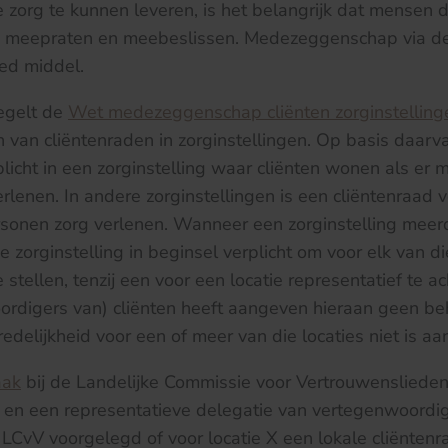
 zorg te kunnen leveren, is het belangrijk dat mensen di
 meepraten en meebeslissen. Medezeggenschap via de 
ed middel.
regelt de
Wet medezeggenschap cliënten zorginstellin
 van cliëntenraden in zorginstellingen. Op basis daarv
plicht in een zorginstelling waar cliënten wonen als er
lenen. In andere zorginstellingen is een cliëntenraad ve
onen zorg verlenen. Wanneer een zorginstelling meerde
e zorginstelling in beginsel verplicht om voor elk van di
e stellen, tenzij een voor een locatie representatief te a
rdigers van) cliënten heeft aangeven hieraan geen be
 redelijkheid voor een of meer van die locaties niet is 
aak
bij de Landelijke Commissie voor Vertrouwensliede
g en een representatieve delegatie van vertegenwoordig
LCvV voorgelegd of voor locatie X een lokale cliënten