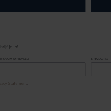
ijf je in!
IJFSNAAM (OPTIONEEL)
E-MAILADRES
ivacy Statement
.