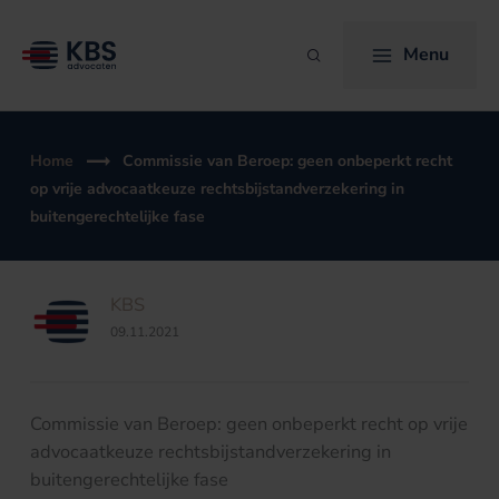
Ga
naar
Menu
Zoeken
de
inhoud
Home
Commissie van Beroep: geen onbeperkt recht
op vrije advocaatkeuze rechtsbijstandverzekering in
buitengerechtelijke fase
KBS
09.11.2021
Commissie van Beroep: geen onbeperkt recht op vrije
advocaatkeuze rechtsbijstandverzekering in
buitengerechtelijke fase