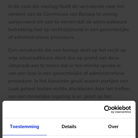
In de zaak die voorlag heeft de verzekerde naar het
oordeel van de Commissie van Beroep te weinig
aangevoerd om aan te nemen dat de advocaatkeuze
betrekking had op rechtsbijstand in een gerechtelijke
of administratieve procedure.
Een verzekerde die een beroep doet op het recht op
vrije advocaatkeuze dient dus op grond van deze
uitspraak aan te tonen dat er ten minste sprake is
van een fase in een gerechtelijke of administratieve
procedure. In het klassieke geval waarin partijen een
zaak geheel buiten rechte afwikkelen door het treffen
van een minnelijke regeling is er gelet op het
oordeel van de Commissie van Beroep geen recht op
vrije advocaatkeuze.
Toestemming
Details
Over
De volledige uitspraak CvB 2021-0042 is
hier
te