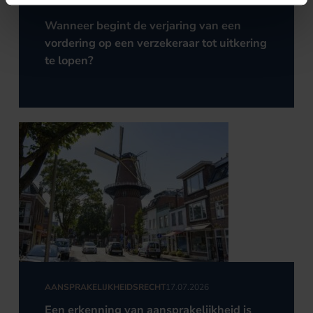
AANSPRAKELIJKHEIDSRECHT
31.07.2026
Wanneer begint de verjaring van een
vordering op een verzekeraar tot uitkering
te lopen?
AANSPRAKELIJKHEIDSRECHT
17.07.2026
Een erkenning van aansprakelijkheid is