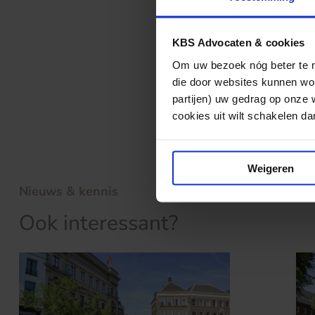
Voor de melding 
KBS Advocaten & cookies
Voor de melding 
Om uw bezoek nóg beter te ma
Kennemer Gasth
die door websites kunnen wor
partijen) uw gedrag op onze 
Voor de melding 
cookies uit wilt schakelen dan 
Weigeren
Nieuws & kennis
Ook interessant?