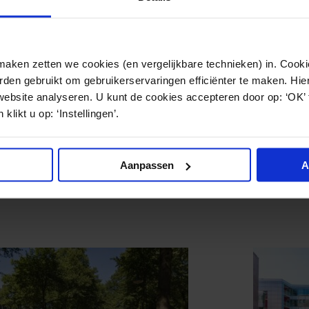
van Stichting Tactus en Stichting GGZ Centraal,
klik hie
van Stichting Interconfessioneel Spaarne Ziekenhuis en
ken zetten we cookies (en vergelijkbare technieken) in. Cookie
uis,
klik hier
.
den gebruikt om gebruikerservaringen efficiënter te maken. Hi
website analyseren. U kunt de cookies accepteren door op: ‘OK’
van Parnassia Bavo Groep B.V. en Stichting Emergis,
kl
klikt u op: ‘Instellingen’.
Aanpassen
A