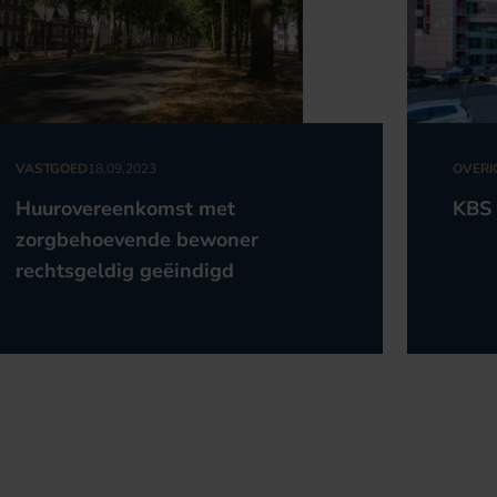
VASTGOED
18.09.2023
OVERI
Huurovereenkomst met
KBS 
zorgbehoevende bewoner
rechtsgeldig geëindigd