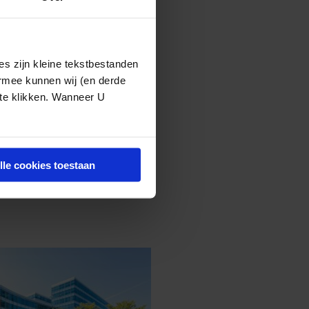
r
.
 de Stichting
s zijn kleine tekstbestanden
ermee kunnen wij (en derde
 te klikken. Wanneer U
ik hier
.
lle cookies toestaan