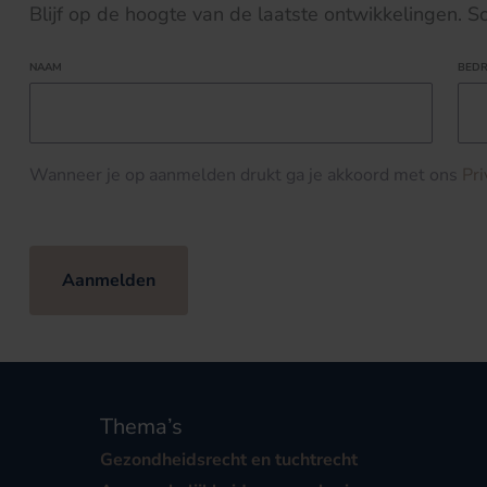
Blijf op de hoogte van de laatste ontwikkelingen. Schr
NAAM
BEDR
Wanneer je op aanmelden drukt ga je akkoord met ons
Pr
Aanmelden
Thema’s
Gezondheidsrecht en tuchtrecht