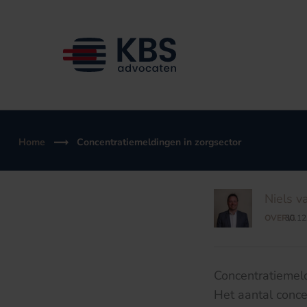
Ga
naar
de
inhoud
Home
Concentratiemeldingen in zorgsector
Niels v
OVERIG
30.12
/
Concentratiemeld
Het aantal conce