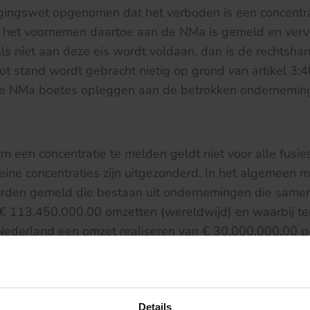
ingswet opgenomen dat het verboden is een concentrat
 het voornemen daartoe aan de NMa is gemeld en ver
 Als niet aan deze eis wordt voldaan, dan is de rechts
tot stand wordt gebracht nietig op grond van artikel 3:4
e NMa boetes opleggen aan de betrokken ondernemin
om een concentratie te melden geldt niet voor alle fusi
Kleine concentraties zijn uitgezonderd. In het algemeen 
rden gemeld die bestaan uit ondernemingen die samen j
 € 113.450.000,00 omzetten (wereldwijd) en waarbij t
ederland een omzet realiseren van € 30.000.000,00 pe
n in ieder geval tot 1 januari 2013 sterk verlaagde dre
ereldwijde omzet en € 10.000.000,00 in Nederland).
Details