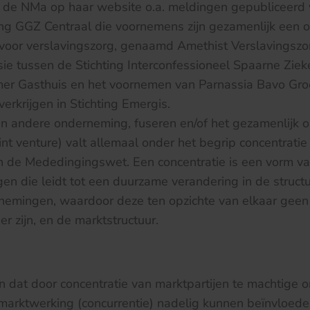
 de NMa op haar website o.a. meldingen gepubliceerd 
ting GGZ Centraal die voornemens zijn gezamenlijk een
 voor verslavingszorg, genaamd Amethist Verslavingszo
e tussen de Stichting Interconfessioneel Spaarne Ziek
mer Gasthuis en het voornemen van Parnassia Bavo Gro
erkrijgen in Stichting Emergis.
n andere onderneming, fuseren en/of het gezamenlijk o
nt venture) valt allemaal onder het begrip concentratie 
van de Mededingingswet. Een concentratie is een vorm 
n die leidt tot een duurzame verandering in de struct
nemingen, waardoor deze ten opzichte van elkaar geen 
r zijn, en de marktstructuur.
 dat door concentratie van marktpartijen te machtige
marktwerking (concurrentie) nadelig kunnen beïnvloeden,