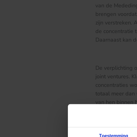
van de Mededing
brengen voordat
zijn verstreken.
de concentratie 
Daarnaast kan d
De verplichting 
joint ventures. 
concentraties wo
totaal meer dan
van hen binnen N
zorgsector gelde
55.000.000,00 w
Toestemming