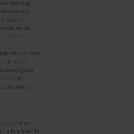
van Stichting
 onderneming
rg, van een
enhuis en de
ep B.V. om
prichten van een
in de zin van
van samengaan
uur van de
zelfstandige
 ondernemingen
 is in artikel 34