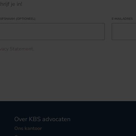
ijf je in!
IJFSNAAM (OPTIONEEL)
E-MAILADRES
ivacy Statement
.
Over KBS advocaten
Ons kantoor