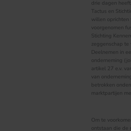
drie dagen heeft
Tactus en Stich
willen oprichten
voorgenomen fusi
Stichting Kenne
zeggenschap te v
Deelnemen in ee
onderneming (joi
artikel 27 e.v. 
van onderneminge
betrokken onder
marktpartijen mee
Om te voorkomen
ontstaan die de 