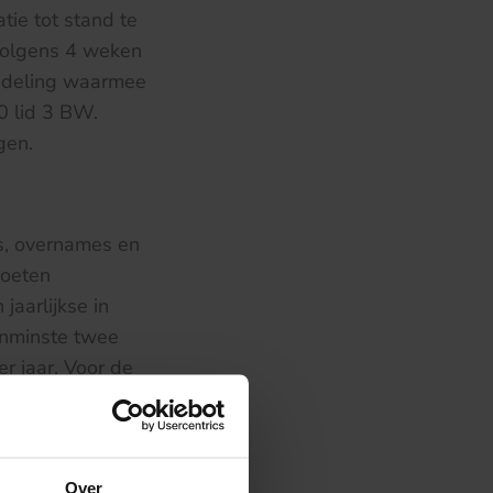
ie tot stand te
volgens 4 weken
handeling waarmee
0 lid 3 BW.
gen.
es, overnames en
moeten
aarlijkse in
enminste twee
r jaar. Voor de
mpels (€
Over