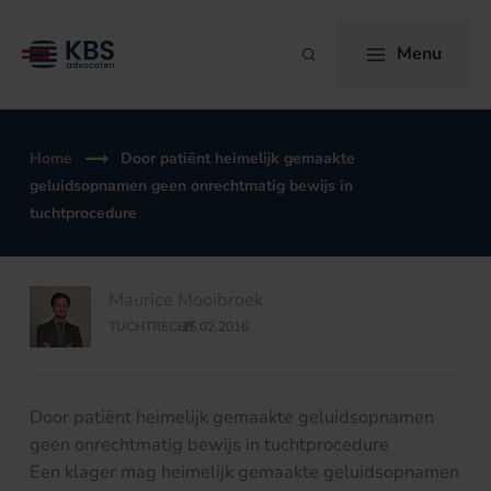
Ga
naar
Menu
Zoeken
de
inhoud
Home
Door patiënt heimelijk gemaakte
geluidsopnamen geen onrechtmatig bewijs in
tuchtprocedure
Maurice Mooibroek
TUCHTRECHT
25.02.2016
/
Door patiënt heimelijk gemaakte geluidsopnamen
geen onrechtmatig bewijs in tuchtprocedure
Een klager mag heimelijk gemaakte geluidsopnamen