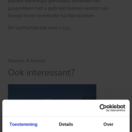
patiënt (heimelijk) gemaakte opnamen van
gesprekken met u gebruikt kunnen worden als
bewijs in een eventuele tuchtprocedure.
De tuchtuitspraak vind u
hier
.
Nieuws & kennis
Ook interessant?
Toestemming
Details
Over