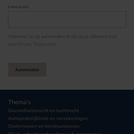
E-MAILADRES
Wanneer je op aanmelden drukt ga je akkoord met
ons
Privacy Statement
.
Aanmelden
Thema’s
Gezondheidsrecht en tuchtrecht
Aansprakelijkheid en verzekeringen
Ondernemen en herstructureren
Werk, arbeidsverhoudingen & governance