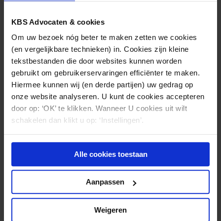
KBS Advocaten & cookies
GEZONDHEIDSZORG
07.08.2026
Om uw bezoek nóg beter te maken zetten we cookies
(en vergelijkbare technieken) in. Cookies zijn kleine
Beledigende uitlatingen over een ziekte in
tekstbestanden die door websites kunnen worden
een publicatie: wie mag daarover klagen?
gebruikt om gebruikerservaringen efficiënter te maken.
Hiermee kunnen wij (en derde partijen) uw gedrag op
onze website analyseren. U kunt de cookies accepteren
door op: ‘OK’ te klikken. Wanneer U cookies uit wilt
schakelen dan klikt u op: ‘Instellingen’.
Alle cookies toestaan
Aanpassen
Weigeren