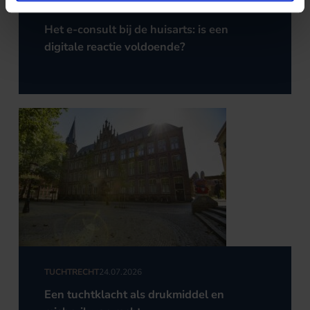
TUCHTRECHT
27.07.2026
Het e-consult bij de huisarts: is een
digitale reactie voldoende?
TUCHTRECHT
24.07.2026
Een tuchtklacht als drukmiddel en