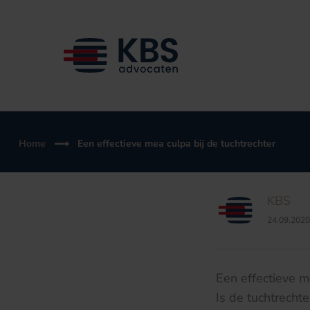
Ga
naar
de
inhoud
Home
Een effectieve mea culpa bij de tuchtrechter
KBS
24.09.2020
Een effectieve m
Is de tuchtrecht