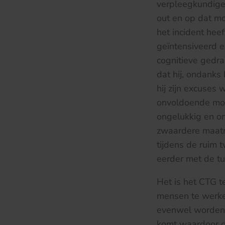
verpleegkundige
out en op dat m
het incident hee
geïntensiveerd e
cognitieve gedra
dat hij, ondanks
hij zijn excuses
onvoldoende mog
ongelukkig en on
zwaardere maatr
tijdens de ruim 
eerder met de tu
Het is het CTG t
mensen te werken
evenwel worden v
komt waardoor d