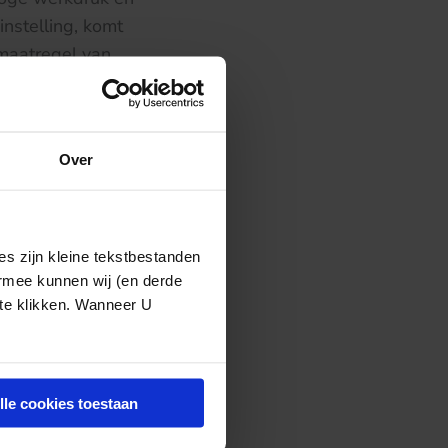
nstelling, komt
maatregel van
van twee jaren
ng van de
er werkzaam mag
Over
van de kwaliteit
org in
s zijn kleine tekstbestanden
 in die
ermee kunnen wij (en derde
nstige fout
 te klikken. Wanneer U
BIG-register.
 spijtbetuiging
kans op herhaling
lle cookies toestaan
ijgen.