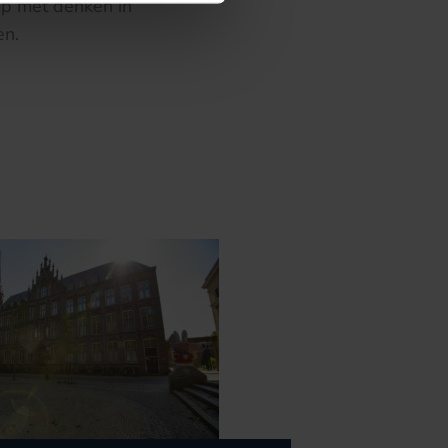
top met denken in
en.