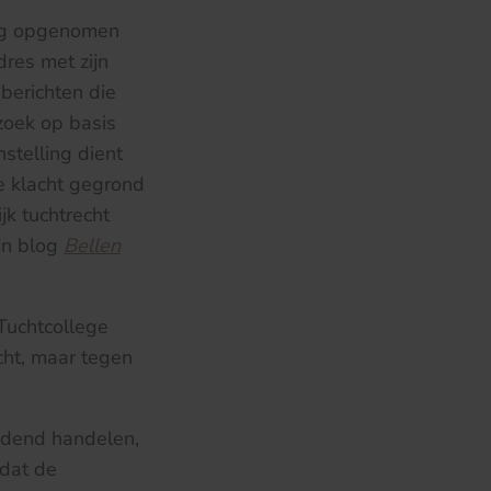
lig opgenomen
dres met zijn
berichten die
zoek op basis
stelling dient
de klacht gegrond
k tuchtrecht
ijn blog
Bellen
Tuchtcollege
cht, maar tegen
jdend handelen,
 dat de