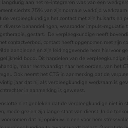
 langdurig aan het re-integreren was van een werkger
oment slechts 75% van zijn normale werktijd werkzaam 
ft de verpleegkundige het contact met zijn huisarts en 
n diverse behandelingen, waaronder impuls-regulatie t
gstherapie, gestart. De verpleegkundige heeft bovendi
 het contactverbod, contact heeft opgenomen met zijn co
 wilde aanbieden en zijn leidinggevende hem hiervoor g
elijkheid bood. Dit handelen van de verpleegkundige 
handig, maar rechtvaardigt naar het oordeel van het C
egel. Ook neemt het CTG in aanmerking dat de verple
twintig jaar dat hij als verpleegkundige werkzaam is ge
chtrechter in aanmerking is geweest.
enslotte niet gebleken dat de verpleegkundige niet in s
, mede gezien zijn lange staat van dienst. In de toek
oorkomen dat hij opnieuw in een voor hem stressvolle 
e verpleegkundige te zwaar wordt belast. Omdat de 