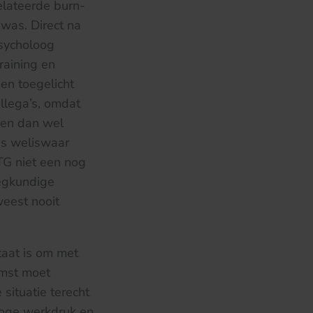
elateerde burn-
was. Direct na
psycholoog
raining en
en toegelicht
llega’s, omdat
een dan wel
is weliswaar
TG niet een nog
egkundige
weest nooit
taat is om met
omst moet
situatie terecht
hoge werkdruk en