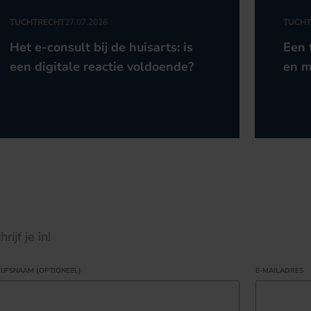
TUCHTRECHT
27.07.2026
TUCHT
Het e-consult bij de huisarts: is
Een 
een digitale reactie voldoende?
en m
ijf je in!
IJFSNAAM (OPTIONEEL)
E-MAILADRES