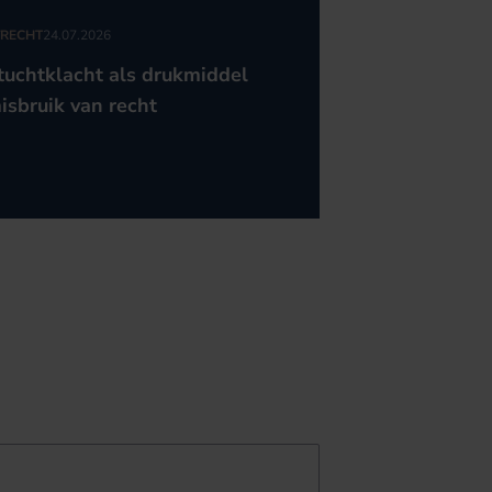
RECHT
24.07.2026
tuchtklacht als drukmiddel
isbruik van recht