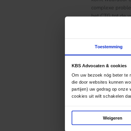
complexe proble
het CTG tot de 
voorwaardelijke 
opgelegd. Voorts
bevoegdheid om z
Toestemming
zijn binnen een 
Deze uitspraak is
KBS Advocaten & cookies
van de zorg. Ene
Om uw bezoek nóg beter te ma
aanmerking geno
die door websites kunnen wor
hoedanigheid wer
partijen) uw gedrag op onze 
binnen de zorg be
cookies uit wilt schakelen dan 
Voorwaarde daarv
maar ook spijtge
Weigeren
uitgesloten kan 