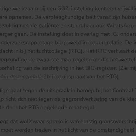
dige werkzaam bij een GGZ-instelling kent een vrijwil
dere opnames. De verpleegkundige belt vanaf zijn huisa
elvuldig met de patiënte en stuurt haar ook WhatsApp-
rger gaan. De instelling doet in overleg met IGJ onder
onderzoeksrapportage bij geweld in de zorgrelatie. De in
lacht in bij het tuchtcollege (RTG). Het RTG verklaart 
eegkundige de zwaarste maatregelen op die het wettelij
orhaling van de inschrijving in het BIG-register. (Zie m
in de zorgrelatie?
bij de uitspraak van het RTG).
ge gaat tegen de uitspraak in beroep bij het Centraal 
p richt zich niet tegen de gegrondverklaring van de kla
de door het RTG opgelegde maatregel.
gt dat weliswaar sprake is van ernstig grensoverschri
 moet worden bezien in het licht van de omstandigheid