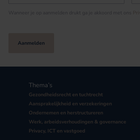
Wanneer je op aanmelden drukt ga je akkoord met ons
Pr
Aanmelden
Thema’s
Gezondheidsrecht en tuchtrecht
Aansprakelijkheid en verzekeringen
Ondernemen en herstructureren
Werk, arbeidsverhoudingen & governance
Privacy, ICT en vastgoed