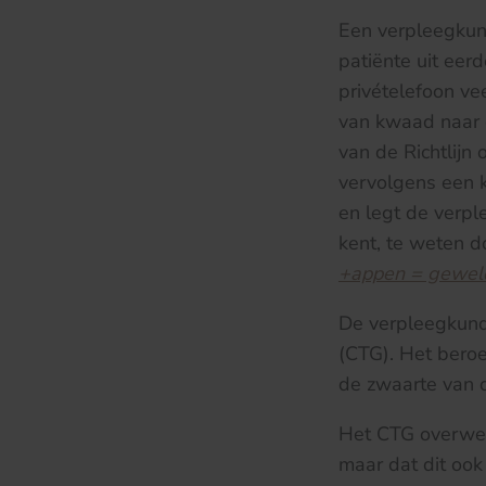
Een verpleegkun
patiënte uit eer
privételefoon ve
van kwaad naar e
van de Richtlijn 
vervolgens een k
en legt de verpl
kent, te weten do
+appen = geweld 
De verpleegkundi
(CTG). Het beroe
de zwaarte van 
Het CTG overwee
maar dat dit ook