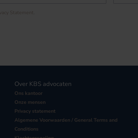
ivacy Statement
.
Over KBS advocaten
Ons kantoor
Onze mensen
Privacy statement
Algemene Voorwaarden / General Terms and
Conditions