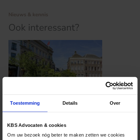
Nieuws & kennis
Ook interessant?
Toestemming
Details
Over
VASTGOED
12.04.2024
Modelhuurcontracten ROZ op last van
KBS Advocaten & cookies
ACM aangepast
Om uw bezoek nóg beter te maken zetten we cookies