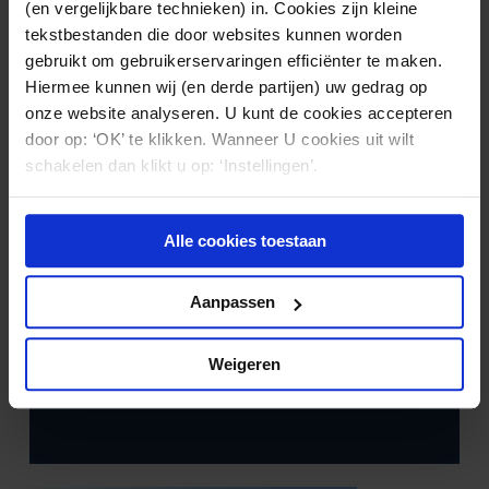
(en vergelijkbare technieken) in. Cookies zijn kleine
tekstbestanden die door websites kunnen worden
gebruikt om gebruikerservaringen efficiënter te maken.
Hiermee kunnen wij (en derde partijen) uw gedrag op
onze website analyseren. U kunt de cookies accepteren
door op: ‘OK’ te klikken. Wanneer U cookies uit wilt
schakelen dan klikt u op: ‘Instellingen’.
Alle cookies toestaan
Aanpassen
VASTGOED
18.09.2023
Huurovereenkomst met zorgbehoevende
Weigeren
bewoner rechtsgeldig geëindigd