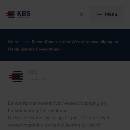
Ga
naar
Menu
Zoeken
de
inhoud
Home
Eerste Kamer neemt Wet Vereenvoudiging en
Flexibilisering BV-recht aan
KBS
15.06.2012
Eerste Kamer neemt Wet Vereenvoudiging en
Flexibilisering BV-recht aan
De Eerste Kamer heeft op 12 juni 2012 de ‘Wet
vereenvoudiging en flexibilisering bv-recht’