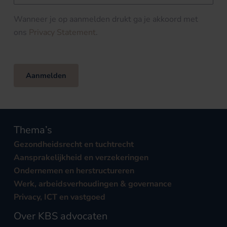
Wanneer je op aanmelden drukt ga je akkoord met
ons
Privacy Statement
.
Aanmelden
Thema’s
Gezondheidsrecht en tuchtrecht
Aansprakelijkheid en verzekeringen
Ondernemen en herstructureren
Werk, arbeidsverhoudingen & governance
Privacy, ICT en vastgoed
Over KBS advocaten