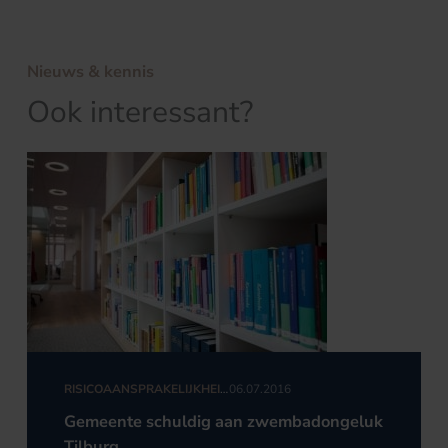
Nieuws & kennis
Ook interessant?
RISICOAANSPRAKELIJKHEID
06.07.2016
VOOR PERSONEN EN ZAKEN
Gemeente schuldig aan zwembadongeluk
Tilburg