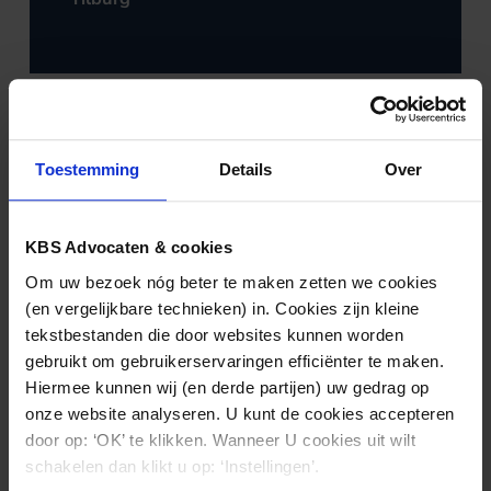
Toestemming
Details
Over
KBS Advocaten & cookies
Om uw bezoek nóg beter te maken zetten we cookies
(en vergelijkbare technieken) in. Cookies zijn kleine
tekstbestanden die door websites kunnen worden
RISICOAANSPRAKELIJKHEID
15.02.2016
gebruikt om gebruikerservaringen efficiënter te maken.
VOOR PERSONEN EN ZAKEN
Hiermee kunnen wij (en derde partijen) uw gedrag op
Aansprakelijkheid van ‘personen met een
onze website analyseren. U kunt de cookies accepteren
gebrek’
door op: ‘OK’ te klikken. Wanneer U cookies uit wilt
schakelen dan klikt u op: ‘Instellingen’.