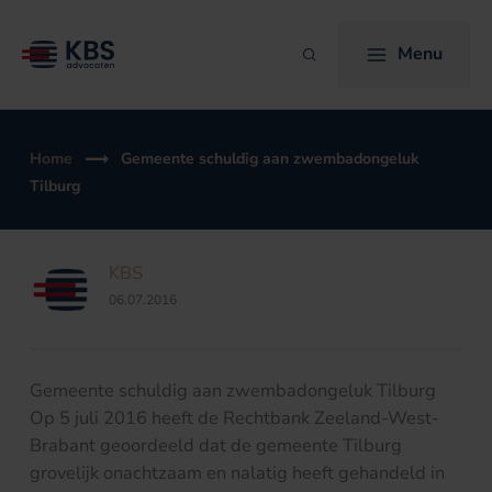
Ga
naar
Menu
Zoeken
de
inhoud
Home
Gemeente schuldig aan zwembadongeluk
Tilburg
KBS
06.07.2016
Gemeente schuldig aan zwembadongeluk Tilburg
Op 5 juli 2016 heeft de Rechtbank Zeeland-West-
Brabant geoordeeld dat de gemeente Tilburg
grovelijk onachtzaam en nalatig heeft gehandeld in