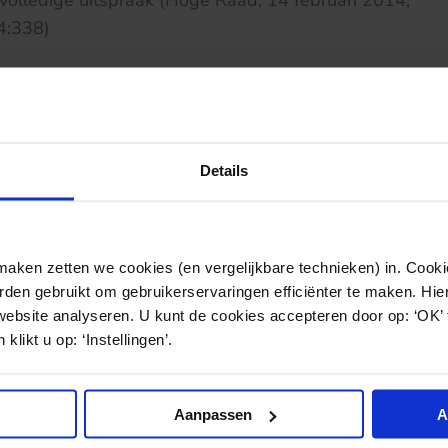
volledige uitspraak (Hoge Raad, 14 februari 2014,
4:338)
Details
ken zetten we cookies (en vergelijkbare technieken) in. Cookie
den gebruikt om gebruikerservaringen efficiënter te maken. Hi
website analyseren. U kunt de cookies accepteren door op: ‘OK’
klikt u op: ‘Instellingen’.
Aanpassen
A