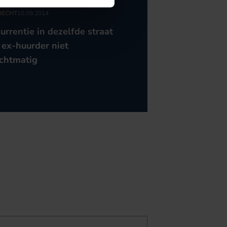
RECHT
10.09.2014
urrentie in dezelfde straat
 ex-huurder niet
chtmatig