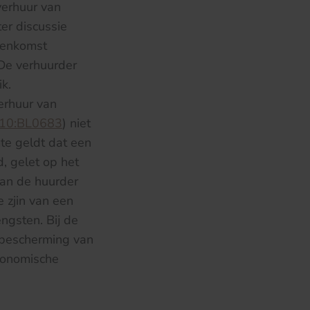
verhuur van
er discussie
reenkomst
 De verhuurder
k.
erhuur van
010:BL0683
) niet
mte geldt dat een
, gelet op het
an de huurder
 zjin van een
ngsten. Bij de
 bescherming van
conomische