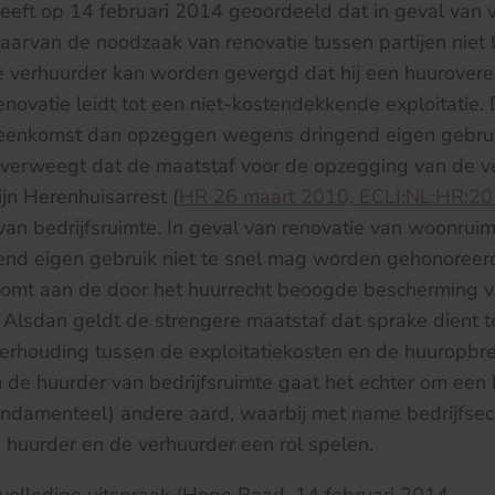
eft op 14 februari 2014 geoordeeld dat in geval van 
waarvan de noodzaak van renovatie tussen partijen niet t
de verhuurder kan worden gevergd dat hij een huurove
renovatie leidt tot een niet-kostendekkende exploitatie.
eenkomst dan opzeggen wegens dringend eigen gebrui
erweegt dat de maatstaf voor de opzegging van de v
ijn Herenhuisarrest (
HR 26 maart 2010, ECLI:NL:HR:2
van bedrijfsruimte. In geval van renovatie van woonrui
end eigen gebruik niet te snel mag worden gehonoreerd
komt aan de door het huurrecht beoogde bescherming v
Alsdan geldt de strengere maatstaf dat sprake dient te
erhouding tussen de exploitatiekosten en de huuropbre
 de huurder van bedrijfsruimte gaat het echter om een
fundamenteel) andere aard, waarbij met name bedrijfse
huurder en de verhuurder een rol spelen.