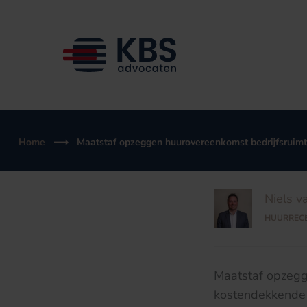
Ga
naar
de
inhoud
Home
Maatstaf opzeggen huurovereenkomst bedrijfsruimte
Niels v
HUURREC
Maatstaf opzegge
kostendekkende 