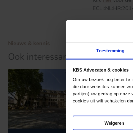
Klik
hier
voor de 
ECLI:NL:HR:201
Nieuws & kennis
Toestemming
Ook interessant?
KBS Advocaten & cookies
Om uw bezoek nóg beter te ma
die door websites kunnen wor
partijen) uw gedrag op onze 
cookies uit wilt schakelen dan 
Weigeren