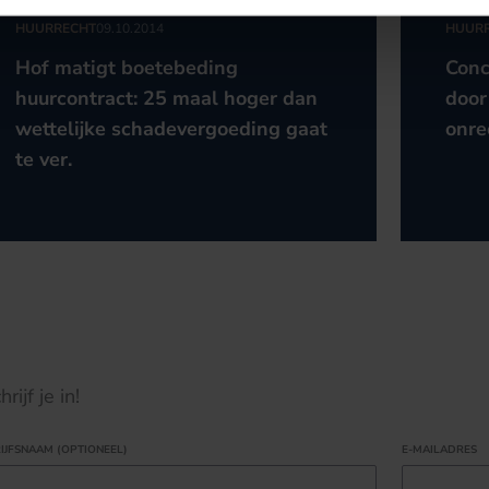
HUURRECHT
09.10.2014
HUUR
Hof matigt boetebeding
Conc
huurcontract: 25 maal hoger dan
door
wettelijke schadevergoeding gaat
onre
te ver.
ijf je in!
IJFSNAAM (OPTIONEEL)
E-MAILADRES