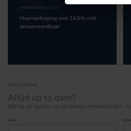
HUURRECHT
09.01.2024
Huurverhoging met 14,5% niet
onaanvaardbaar
Nieuwsbrief
Altijd up to date?
Blijf op de hoogte van de laatste ontwikkelingen. Schr
NAAM
BEDR