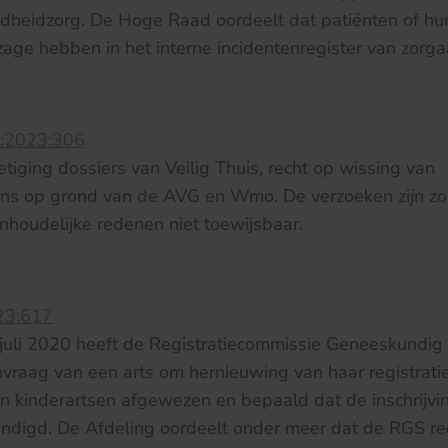
ondheidzorg. De Hoge Raad oordeelt dat patiënten of h
zage hebben in het interne incidentenregister van zorg
:2023:306
etiging dossiers van Veilig Thuis, recht op wissing van
s op grond van de AVG en Wmo. De verzoeken zijn z
inhoudelijke redenen niet toewijsbaar.
23:617
6 juli 2020 heeft de Registratiecommissie Geneeskundig
aag van een arts om hernieuwing van haar registratie 
van kinderartsen afgewezen en bepaald dat de inschrijvin
digd. De Afdeling oordeelt onder meer dat de RGS rede