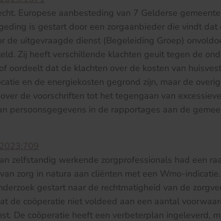
cht. Europese aanbesteding van 7 Gelderse gemeenten 
 geding is gestart door een zorgaanbieder die vindt da
oor de uitgevraagde dienst (Begeleiding Groep) onvold
ld. Zij heeft verschillende klachten geuit tegen de on
 hof oordeelt dat de klachten over de kosten van huisves
atie en de energiekosten gegrond zijn, maar de overige
over de voorschriften tot het tegengaan van excessiev
an persoonsgegevens in de rapportages aan de gemeen
:2023:709
van zelfstandig werkende zorgprofessionals had een 
 van zorg in natura aan cliënten met een Wmo-indicatie.
erzoek gestart naar de rechtmatigheid van de zorgverl
at de coöperatie niet voldeed aan een aantal voorwaar
t. De coöperatie heeft een verbeterplan ingeleverd, 