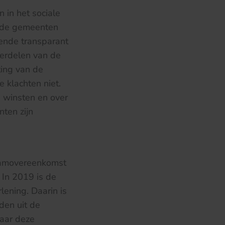
in het sociale
t de gemeenten
oende transparant
derdelen van de
ting van de
 klachten niet.
e winsten en over
ten zijn
raamovereenkomst
 In 2019 is de
ening. Daarin is
den uit de
maar deze