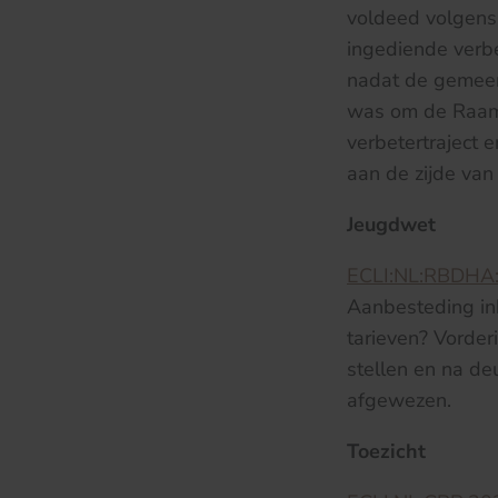
voldeed volgens
ingediende verb
nadat de gemeen
was om de Raamo
verbetertraject 
aan de zijde van
Jeugdwet
ECLI:NL:RBDHA
Aanbesteding ink
tarieven? Vorder
stellen en na de
afgewezen.
Toezicht