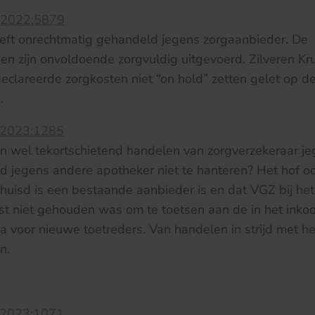
:2022:5879
eeft onrechtmatig gehandeld jegens zorgaanbieder. De
n zijn onvoldoende zorgvuldig uitgevoerd. Zilveren Kr
eclareerde zorgkosten niet “on hold” zetten gelet op 
.
:2023:1285
n wel tekortschietend handelen van zorgverzekeraar j
d jegens andere apotheker niet te hanteren? Het hof o
huisd is een bestaande aanbieder is en dat VGZ bij he
t niet gehouden was om te toetsen aan de in het inko
a voor nieuwe toetreders. Van handelen in strijd met he
n.
:2023:1071