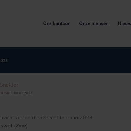
Ons kantoor
Onze mensen
Nieuw
2023
Snelder
EIDSRECHT
08.03.2023
/
erzicht Gezondheidsrecht februari 2023
gswet (Zvw)