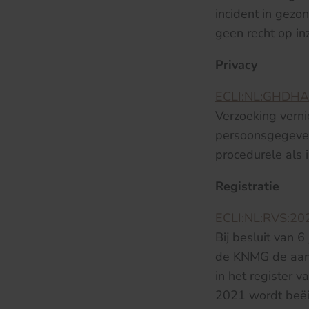
incident in gez
geen recht op in
Privacy
ECLI:NL:GHDHA
Verzoeking verni
persoonsgegeven
procedurele als 
Registratie
ECLI:NL:RVS:20
Bij besluit van 
de KNMG de aanvr
in het register 
2021 wordt beëin