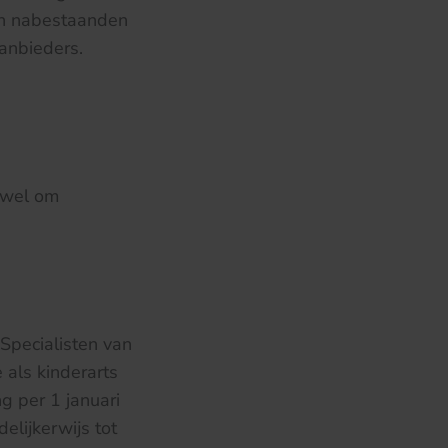
un nabestaanden
aanbieders.
owel om
 Specialisten van
als kinderarts
g per 1 januari
lijkerwijs tot