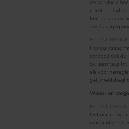
de conclusie he
referteperiode 
beroep van de ar
arts is ongegron
ECLI:NL:RBMNE
Herregistratie me
oordeelt dat de
de aanvraag tot 
eis voor herregi
gelijkheidsbegin
Woon- en zorg
ECLI:NL:GHARL
Ontruiming na af
omstandigheden v