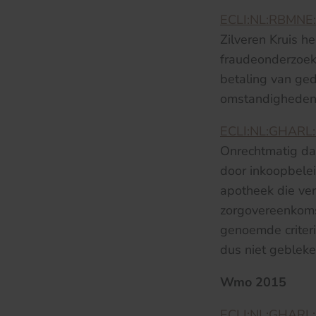
ECLI:NL:RBMNE
Zilveren Kruis h
fraudeonderzoeke
betaling van ged
omstandigheden
ECLI:NL:GHARL
Onrechtmatig da
door inkoopbelei
apotheek die ver
zorgovereenkoms
genoemde criteri
dus niet gebleke
Wmo 2015
ECLI:NL:GHARL