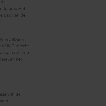
 de
nderarts. Het
beroep van de
 De rechtbank
de KNMG terecht
aan aan de uren-
insel en het
ezen. In de
aats.