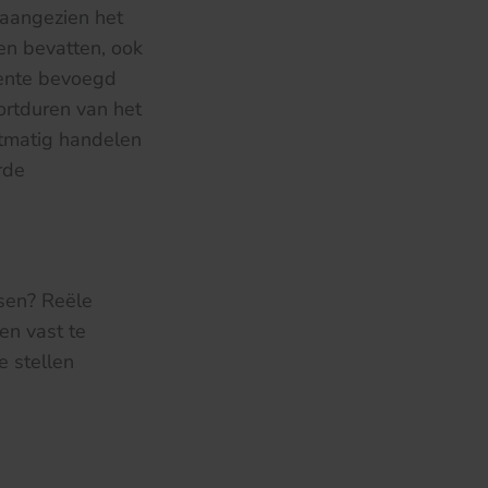
 aangezien het
n bevatten, ook
eente bevoegd
rtduren van het
htmatig handelen
rde
isen? Reële
en vast te
e stellen