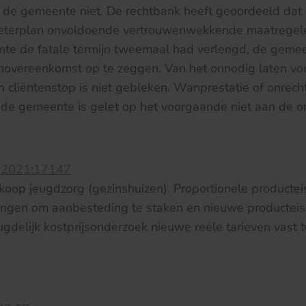
 de gemeente niet. De rechtbank heeft geoordeeld dat
eterplan onvoldoende vertrouwenwekkende maatregele
te de fatale termijn tweemaal had verlengd, de gem
vereenkomst op te zeggen. Van het onnodig laten voo
en cliëntenstop is niet gebleken. Wanprestatie of onrec
 de gemeente is gelet op het voorgaande niet aan de o
:2021:17147
oop jeugdzorg (gezinshuizen). Proportionele producte
ingen om aanbesteding te staken en nieuwe producteis
ugdelijk kostprijsonderzoek nieuwe reële tarieven vast t