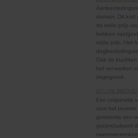
Aanbestedingsre
domein. Dit kort
de reële prijs v
hebben vastgeste
reële prijs. Het
dagbestedingsloc
Ook de klachten 
het verwerken v
ongegrond.
ECLI:NL:RBOVE
Een coöperatie 
voor het leveren
gemeente een ond
geconcludeerd d
raamovereenkoms