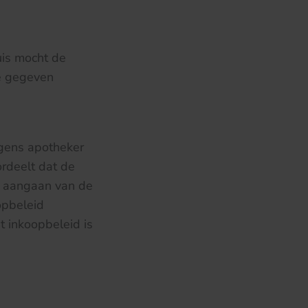
uis mocht de
de gegeven
egens apotheker
ordeelt dat de
t aangaan van de
opbeleid
t inkoopbeleid is