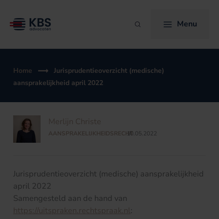
Ga
naar
Menu
Zoeken
de
inhoud
Home
Jurisprudentieoverzicht (medische)
aansprakelijkheid april 2022
Merlijn Christe
AANSPRAKELIJKHEIDSRECHT
10.05.2022
/
Jurisprudentieoverzicht (medische) aansprakelijkheid
april 2022
Samengesteld aan de hand van
https://uitspraken.rechtspraak.nl
: