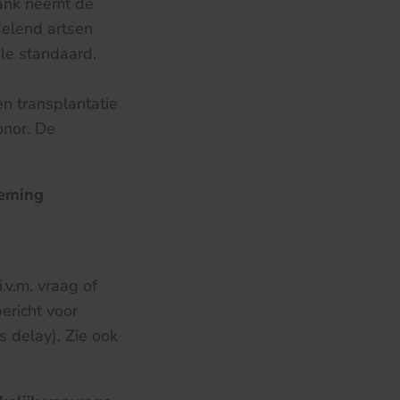
bank neemt de
delend artsen
le standaard.
 transplantatie
onor. De
oeming
.v.m. vraag of
ericht voor
s delay). Zie ook