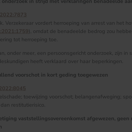
 onderzoek in strijd met verklaringen benadeelde a
:2022:7873
. Verzekeraar vordert herroeping van arrest van het ho
:2021:1759
), omdat de benadeelde bedrog zou hebbe
ering tot herroeping toe.
n, onder meer, een persoonsgericht onderzoek, zijn in s
eskundigen heeft verklaard over haar beperkingen.
llend voorschot in kort geding toegewezen
:2022:8045
selschade; toewijzing voorschot; belangenafweging; s
an restitutierisico.
etiging vaststellingsovereenkomst afgewezen, geen 
n