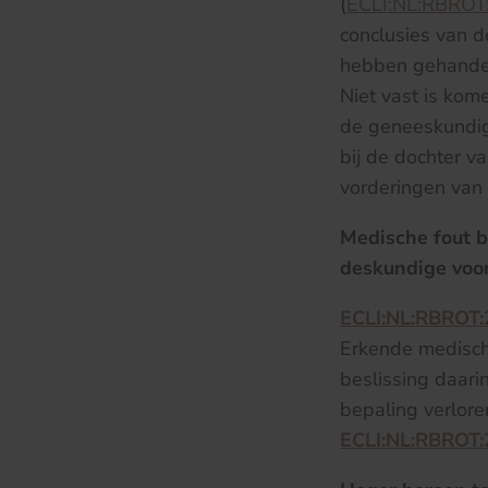
(
ECLI:NL:RBROT
conclusies van d
hebben gehandel
Niet vast is kom
de geneeskundig
bij de dochter v
vorderingen van
Medische fout b
deskundige voor
ECLI:NL:RBROT
Erkende medische
beslissing daari
bepaling verlore
ECLI:NL:RBROT