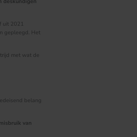
an deskundigen
f uit 2021
n gepleegd. Het
trijd met wat de
poedeisend belang
misbruik van