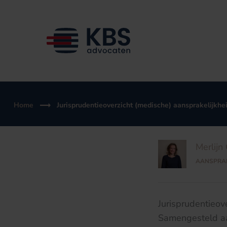
Ga
naar
de
inhoud
Home
Jurisprudentieoverzicht (medische) aansprakelijkh
Merlijn 
AANSPRAK
Jurisprudentieov
Samengesteld a