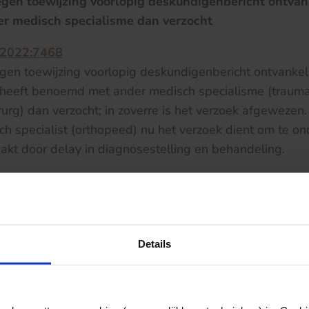
gen toewijzing voorlopig deskundigenbericht ontvan
r medisch specialisme dan verzocht
:2022:7468
en toewijzing voorlopig deskundigenbericht ontvankeli
heeft benoemd met ander medisch specialisme (traumach
rurg) dan verzocht; in zoverre is het verzoek afgeweze
 specialist (orthopeed) nu het verzoek dient om te on
zaakt door delay in diagnosestelling en behandeling.
ent medewerking te verlenen aan arbeidsdeskundig 
2022:5451
vel tot medewerking aan een arbeidsdeskundig onderzo
Details
echtmatige daad, letselschade niet toerekenbaar
:2022:7267