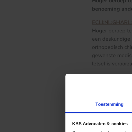
Hoger beroep te
benoeming ande
ECLI:NL:GHARL
Hoger beroep teg
een deskundige 
orthopedisch chi
gewenste medisch
letsel is veroor
Verzekeraar di
ECLI:NL:RBGEL:
Deelgeschil: be
Toestemming
Duw is geen onr
KBS Advocaten & cookies
ECLI:NL:RBROT