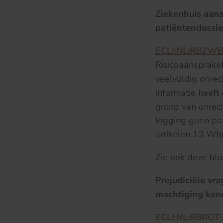
Ziekenhuis aans
patiëntendossie
ECLI:NL:RBZWB
Risicoaansprakel
veelvuldig onrec
informatie heeft
grond van onrec
logging geen pas
artikelen 13 Wb
Zie ook deze bl
Prejudiciële vra
machtiging ken
ECLI:NL:RBROT