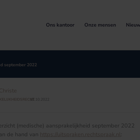
Ons kantoor
Onze mensen
Nieuw
eid september 2022
Christe
ELIJKHEIDSRECHT
11.10.2022
/
erzicht (medische) aansprakelijkheid september 2022
an de hand van
https://uitspraken.rechtspraak.nl
: