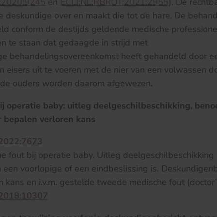
:2020:9245
en
ECLI:NL:RBROT:2021:2955
). De recht
e deskundige over en maakt die tot de hare. De behan
d conform de destijds geldende medische professione
en te staan dat gedaagde in strijd met
e behandelingsovereenkomst heeft gehandeld door een
an eisers uit te voeren met de nier van een volwassen d
 de ouders worden daarom afgewezen.
ij operatie baby: uitleg deelgeschilbeschikking, ben
 bepalen verloren kans
:2022:7673
 fout bij operatie baby. Uitleg deelgeschilbeschikking i
n een voorlopige of een eindbeslissing is. Deskundigenb
n kans en i.v.m. gestelde tweede medische fout (doctor’
:2018:10307