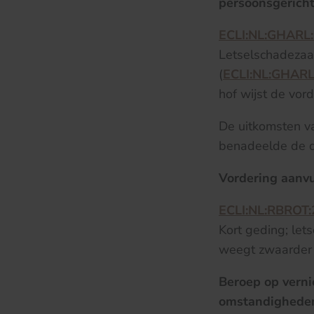
persoonsgericht
ECLI:NL:GHARL
Letselschadezaak
(
ECLI:NL:GHARL
hof wijst de vord
De uitkomsten va
benadeelde de d
Vordering aanvu
ECLI:NL:RBROT
Kort geding; let
weegt zwaarder d
Beroep op verni
omstandighede