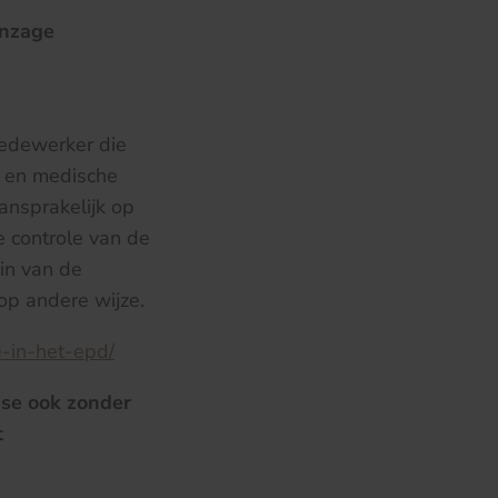
inzage
medewerker die
n en medische
ansprakelijk op
 controle van de
in van de
op andere wijze.
e-in-het-epd/
fase ook zonder
t