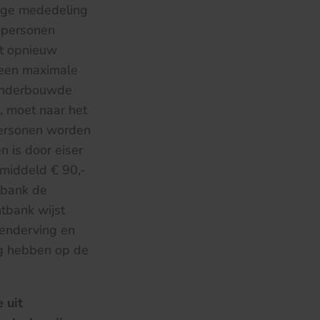
ige mededeling
 personen
et opnieuw
een maximale
 onderbouwde
, moet naar het
personen worden
 is door eiser
middeld € 90,-
tbank de
tbank wijst
enderving en
ng hebben op de
 uit