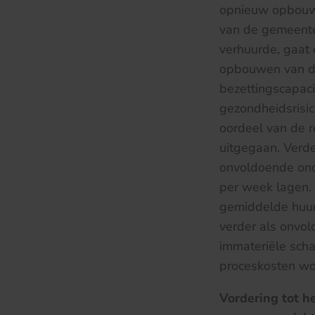
opnieuw opbouwe
van de gemeente
verhuurde, gaat 
opbouwen van d
bezettingscapac
gezondheidsrisi
oordeel van de 
uitgegaan. Verd
onvoldoende ond
per week lagen.
gemiddelde huur
verder als onvo
immateriële sch
proceskosten wo
Vordering tot h