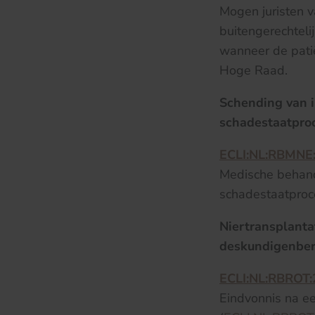
Mogen juristen v
buitengerechteli
wanneer de patië
Hoge Raad.
Schending van i
schadestaatpro
ECLI:NL:RBMNE
Medische behand
schadestaatproc
Niertransplanta
deskundigenber
ECLI:NL:RBROT
Eindvonnis na e