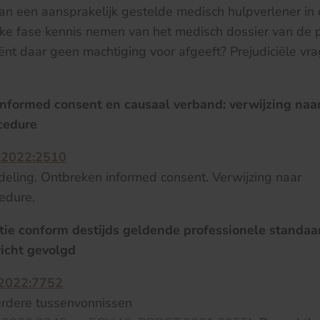
an een aansprakelijk gestelde medisch hulpverlener in
jke fase kennis nemen van het medisch dossier van de p
nt daar geen machtiging voor afgeeft? Prejudiciële vr
nformed consent en causaal verband: verwijzing naa
cedure
:2022:2510
eling. Ontbreken informed consent. Verwijzing naar
edure.
tie conform destijds geldende professionele standaa
icht gevolgd
:2022:7752
erdere tussenvonnissen