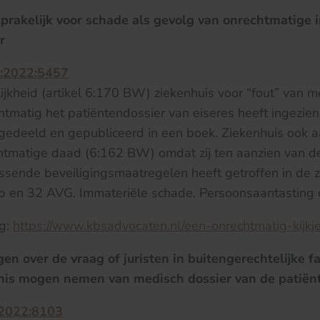
prakelijk voor schade als gevolg van onrechtmatige 
r
:2022:5457
ijkheid (artikel 6:170 BW) ziekenhuis voor “fout” van 
htmatig het patiëntendossier van eiseres heeft ingezie
 gedeeld en gepubliceerd in een boek. Ziekenhuis ook a
htmatige daad (6:162 BW) omdat zij ten aanzien van de
sende beveiligingsmaatregelen heeft getroffen in de z
p en 32 AVG. Immateriële schade. Persoonsaantasting 
og:
https://www.kbsadvocaten.nl/een-onrechtmatig-kijkj
gen over de vraag of juristen in buitengerechtelijke 
nis mogen nemen van medisch dossier van de patiën
:2022:8103