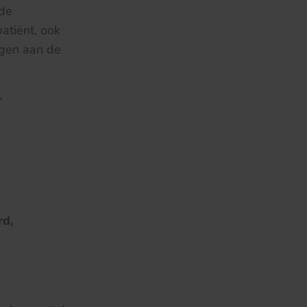
 de
atiënt, ook
agen aan de
r
rd,