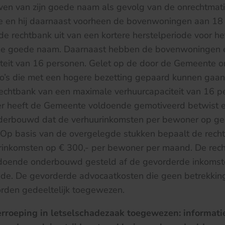
n van zijn goede naam als gevolg van de onrechtmat
 en hij daarnaast voorheen de bovenwoningen aan 18
de rechtbank uit van een kortere herstelperiode voor h
e goede naam. Daarnaast hebben de bovenwoningen 
iteit van 16 personen. Gelet op de door de Gemeente
co’s die met een hogere bezetting gepaard kunnen gaan
rechtbank van een maximale verhuurcapaciteit van 16 
er heeft de Gemeente voldoende gemotiveerd betwist en
erbouwd dat de verhuurinkomsten per bewoner op ge
 Op basis van de overgelegde stukken bepaalt de rech
inkomsten op € 300,- per bewoner per maand. De rech
ldoende onderbouwd gesteld af de gevorderde inkomst
ade. De gevorderde advocaatkosten die geen betrekki
rden gedeeltelijk toegewezen.
erroeping in letselschadezaak toegewezen: informatie