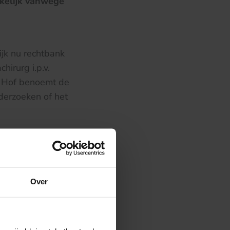
kelijk vanwege
jk nu rechtbank
irurg i.p.v.
n. Hof benoemt de
derzoeken of het
onderzoek
ek.
Over